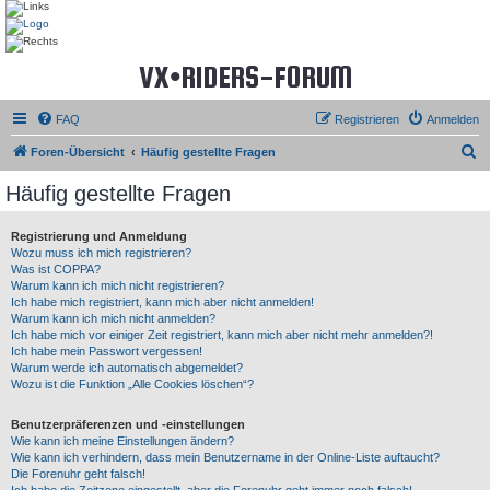
VX•RIDERS-FORUM
FAQ
Registrieren
Anmelden
S
Foren-Übersicht
Häufig gestellte Fragen
u
Häufig gestellte Fragen
c
h
Registrierung und Anmeldung
Wozu muss ich mich registrieren?
e
Was ist COPPA?
Warum kann ich mich nicht registrieren?
Ich habe mich registriert, kann mich aber nicht anmelden!
Warum kann ich mich nicht anmelden?
Ich habe mich vor einiger Zeit registriert, kann mich aber nicht mehr anmelden?!
Ich habe mein Passwort vergessen!
Warum werde ich automatisch abgemeldet?
Wozu ist die Funktion „Alle Cookies löschen“?
Benutzerpräferenzen und -einstellungen
Wie kann ich meine Einstellungen ändern?
Wie kann ich verhindern, dass mein Benutzername in der Online-Liste auftaucht?
Die Forenuhr geht falsch!