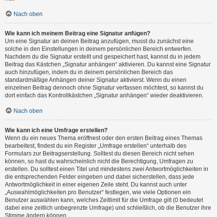
Nach oben
Wie kann ich meinem Beitrag eine Signatur anfügen?
Um eine Signatur an deinen Beitrag anzufügen, musst du zunächst eine
solche in den Einstellungen in deinem persönlichen Bereich entwerfen.
Nachdem du die Signatur erstellt und gespeichert hast, kannst du in jedem
Beitrag das Kästchen „Signatur anhängen“ aktivieren. Du kannst eine Signatur
auch hinzufügen, indem du in deinem persönlichen Bereich das
standardmäßige Anhängen deiner Signatur aktivierst. Wenn du einen
einzelnen Beitrag dennoch ohne Signatur verfassen möchtest, so kannst du
dort einfach das Kontrollkästchen „Signatur anhängen“ wieder deaktivieren.
Nach oben
Wie kann ich eine Umfrage erstellen?
Wenn du ein neues Thema eröffnest oder den ersten Beitrag eines Themas
bearbeitest, findest du ein Register „Umfrage erstellen“ unterhalb des
Formulars zur Beitragserstellung. Solltest du diesen Bereich nicht sehen
können, so hast du wahrscheinlich nicht die Berechtigung, Umfragen zu
erstellen. Du solltest einen Titel und mindestens zwei Antwortmöglichkeiten in
die entsprechenden Felder eingeben und dabei sicherstellen, dass jede
Antwortmöglichkeit in einer eigenen Zeile steht. Du kannst auch unter
„Auswahlmöglichkeiten pro Benutzer“ festlegen, wie viele Optionen ein
Benutzer auswählen kann, welches Zeitlimit für die Umfrage gilt (0 bedeutet
dabei eine zeitlich unbegrenzte Umfrage) und schließlich, ob die Benutzer ihre
Stimme ändern können.