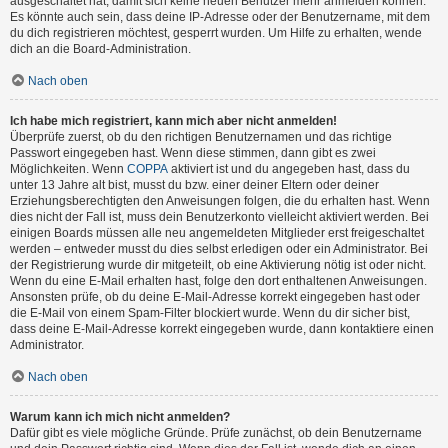
ausgeschaltet hat, damit sich keine neuen Benutzer mehr anmelden können.
Es könnte auch sein, dass deine IP-Adresse oder der Benutzername, mit dem
du dich registrieren möchtest, gesperrt wurden. Um Hilfe zu erhalten, wende
dich an die Board-Administration.
Nach oben
Ich habe mich registriert, kann mich aber nicht anmelden!
Überprüfe zuerst, ob du den richtigen Benutzernamen und das richtige
Passwort eingegeben hast. Wenn diese stimmen, dann gibt es zwei
Möglichkeiten. Wenn
COPPA
aktiviert ist und du angegeben hast, dass du
unter 13 Jahre alt bist, musst du bzw. einer deiner Eltern oder deiner
Erziehungsberechtigten den Anweisungen folgen, die du erhalten hast. Wenn
dies nicht der Fall ist, muss dein Benutzerkonto vielleicht aktiviert werden. Bei
einigen Boards müssen alle neu angemeldeten Mitglieder erst freigeschaltet
werden – entweder musst du dies selbst erledigen oder ein Administrator. Bei
der Registrierung wurde dir mitgeteilt, ob eine Aktivierung nötig ist oder nicht.
Wenn du eine E-Mail erhalten hast, folge den dort enthaltenen Anweisungen.
Ansonsten prüfe, ob du deine E-Mail-Adresse korrekt eingegeben hast oder
die E-Mail von einem Spam-Filter blockiert wurde. Wenn du dir sicher bist,
dass deine E-Mail-Adresse korrekt eingegeben wurde, dann kontaktiere einen
Administrator.
Nach oben
Warum kann ich mich nicht anmelden?
Dafür gibt es viele mögliche Gründe. Prüfe zunächst, ob dein Benutzername