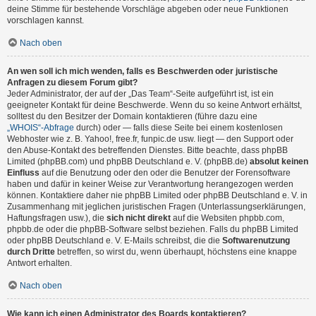
deine Stimme für bestehende Vorschläge abgeben oder neue Funktionen
vorschlagen kannst.
Nach oben
An wen soll ich mich wenden, falls es Beschwerden oder juristische
Anfragen zu diesem Forum gibt?
Jeder Administrator, der auf der „Das Team“-Seite aufgeführt ist, ist ein
geeigneter Kontakt für deine Beschwerde. Wenn du so keine Antwort erhältst,
solltest du den Besitzer der Domain kontaktieren (führe dazu eine
„WHOIS“-Abfrage
durch) oder — falls diese Seite bei einem kostenlosen
Webhoster wie z. B. Yahoo!, free.fr, funpic.de usw. liegt — den Support oder
den Abuse-Kontakt des betreffenden Dienstes. Bitte beachte, dass phpBB
Limited (phpBB.com) und phpBB Deutschland e. V. (phpBB.de)
absolut keinen
Einfluss
auf die Benutzung oder den oder die Benutzer der Forensoftware
haben und dafür in keiner Weise zur Verantwortung herangezogen werden
können. Kontaktiere daher nie phpBB Limited oder phpBB Deutschland e. V. in
Zusammenhang mit jeglichen juristischen Fragen (Unterlassungserklärungen,
Haftungsfragen usw.), die
sich nicht direkt
auf die Websiten phpbb.com,
phpbb.de oder die phpBB-Software selbst beziehen. Falls du phpBB Limited
oder phpBB Deutschland e. V. E-Mails schreibst, die die
Softwarenutzung
durch Dritte
betreffen, so wirst du, wenn überhaupt, höchstens eine knappe
Antwort erhalten.
Nach oben
Wie kann ich einen Administrator des Boards kontaktieren?