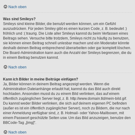
Nach oben
Was sind Smileys?
Smileys sind kleine Bilder, die benutzt werden können, um ein Gefühl
auszudrücken. Für jeden Smiley gibt es einen kurzen Code, z. B. bedeutet :)
fröhlich und :( traurig. Die Liste aller Smileys kannst du beim Verfassen eines
Beitrags sehen. Versuche bitte trotzdem, Smileys nicht zu häufig zu benutzen,
sie können einen Beitrag schnell unlesbar machen und ein Moderator könnte
deshalb deinen Beitrag entsprechend überarbeiten oder gar komplett löschen.
Die Board-Administration kann auch die Anzahl der Smileys begrenzen, die du
in einem Beitrag benutzen kannst.
Nach oben
Kann ich Bilder in meine Beiträge einfügen?
Ja, Bilder können in deinem Beitrag angezeigt werden. Wenn die
Administration Dateianhänge erlaubt hat, kannst du das Bild auch direkt
hochladen. Ansonsten musst du zu einem Bild verlinken, das auf einem
öffentlich zugänglichen Server liegt, z. B. http://www.domain.tld/mein-bild.gif.
Du kannst weder Bilder verlinken, die sich auf deinem eigenen PC befinden
(außer es ist ein öffentlich zugänglicher Server), noch zu Bildern, die nur nach
einer Anmeldung verfügbar sind, z. B. Hotmail- oder Yahoo-Mailboxen, mit
einem Passwort geschützte Seiten usw. Um das Bild anzuzeigen, benutze den
BBCode-Tag „[img]“.
Nach oben