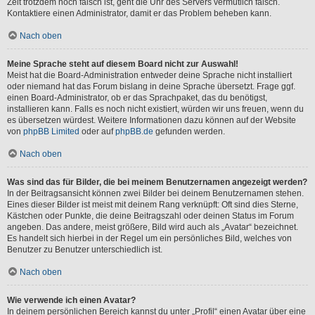
Zeit trotzdem noch falsch ist, geht die Uhr des Servers vermutlich falsch.
Kontaktiere einen Administrator, damit er das Problem beheben kann.
Nach oben
Meine Sprache steht auf diesem Board nicht zur Auswahl!
Meist hat die Board-Administration entweder deine Sprache nicht installiert
oder niemand hat das Forum bislang in deine Sprache übersetzt. Frage ggf.
einen Board-Administrator, ob er das Sprachpaket, das du benötigst,
installieren kann. Falls es noch nicht existiert, würden wir uns freuen, wenn du
es übersetzen würdest. Weitere Informationen dazu können auf der Website
von
phpBB Limited
oder auf
phpBB.de
gefunden werden.
Nach oben
Was sind das für Bilder, die bei meinem Benutzernamen angezeigt werden?
In der Beitragsansicht können zwei Bilder bei deinem Benutzernamen stehen.
Eines dieser Bilder ist meist mit deinem Rang verknüpft: Oft sind dies Sterne,
Kästchen oder Punkte, die deine Beitragszahl oder deinen Status im Forum
angeben. Das andere, meist größere, Bild wird auch als „Avatar“ bezeichnet.
Es handelt sich hierbei in der Regel um ein persönliches Bild, welches von
Benutzer zu Benutzer unterschiedlich ist.
Nach oben
Wie verwende ich einen Avatar?
In deinem persönlichen Bereich kannst du unter „Profil“ einen Avatar über eine