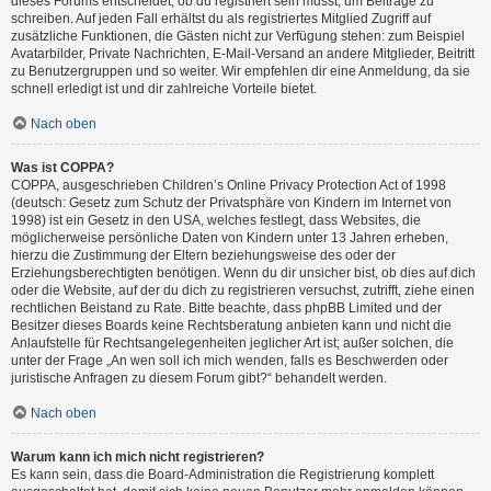
dieses Forums entscheidet, ob du registriert sein musst, um Beiträge zu
schreiben. Auf jeden Fall erhältst du als registriertes Mitglied Zugriff auf
zusätzliche Funktionen, die Gästen nicht zur Verfügung stehen: zum Beispiel
Avatarbilder, Private Nachrichten, E-Mail-Versand an andere Mitglieder, Beitritt
zu Benutzergruppen und so weiter. Wir empfehlen dir eine Anmeldung, da sie
schnell erledigt ist und dir zahlreiche Vorteile bietet.
Nach oben
Was ist COPPA?
COPPA, ausgeschrieben Children’s Online Privacy Protection Act of 1998
(deutsch: Gesetz zum Schutz der Privatsphäre von Kindern im Internet von
1998) ist ein Gesetz in den USA, welches festlegt, dass Websites, die
möglicherweise persönliche Daten von Kindern unter 13 Jahren erheben,
hierzu die Zustimmung der Eltern beziehungsweise des oder der
Erziehungsberechtigten benötigen. Wenn du dir unsicher bist, ob dies auf dich
oder die Website, auf der du dich zu registrieren versuchst, zutrifft, ziehe einen
rechtlichen Beistand zu Rate. Bitte beachte, dass phpBB Limited und der
Besitzer dieses Boards keine Rechtsberatung anbieten kann und nicht die
Anlaufstelle für Rechtsangelegenheiten jeglicher Art ist; außer solchen, die
unter der Frage „An wen soll ich mich wenden, falls es Beschwerden oder
juristische Anfragen zu diesem Forum gibt?“ behandelt werden.
Nach oben
Warum kann ich mich nicht registrieren?
Es kann sein, dass die Board-Administration die Registrierung komplett