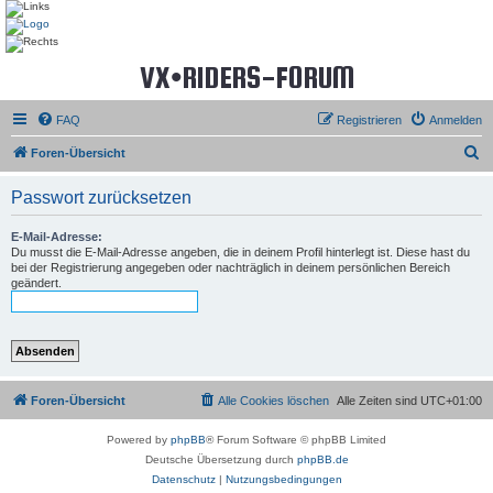
VX•RIDERS-FORUM
FAQ
Registrieren
Anmelden
S
Foren-Übersicht
u
Passwort zurücksetzen
c
h
E-Mail-Adresse:
Du musst die E-Mail-Adresse angeben, die in deinem Profil hinterlegt ist. Diese hast du
e
bei der Registrierung angegeben oder nachträglich in deinem persönlichen Bereich
geändert.
Foren-Übersicht
Alle Cookies löschen
Alle Zeiten sind
UTC+01:00
Powered by
phpBB
® Forum Software © phpBB Limited
Deutsche Übersetzung durch
phpBB.de
Datenschutz
|
Nutzungsbedingungen