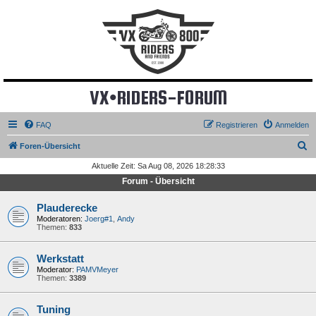
VX•RIDERS-FORUM
FAQ
Registrieren
Anmelden
S
Foren-Übersicht
u
Aktuelle Zeit: Sa Aug 08, 2026 18:28:33
c
Forum - Übersicht
h
Plauderecke
e
Moderatoren:
Joerg#1
,
Andy
Themen:
833
Werkstatt
Moderator:
PAMVMeyer
Themen:
3389
Tuning