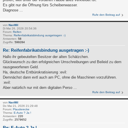
Es gibt nur die Öffnung fürs Scheibenwasser.
Diagnose ...
Rufe den Beitrag auf
von
NavWil
Di Mai 26, 2026 20:54:36
Forum:
Reifen
Thema:
Reifenfabrikatsbindung ausgetragen :-)
Antworten:
58
Zugriffe:
599284
Re: Reifenfabrikatsbindung ausgetragen :-)
Hallo ihr gebeutelten Besitzer der alten Schätzchen.
Glückwunsch zu den erfolgreichen Umschreibungen und Beileid zu dem
rausgeworfenen Geld.
Ha, deutsche Entbürokratisierung :evil:
Demnächst dann evtl auch am PC, ohne die Maschinen vorzuführen.
:evil:
Aber natürlich nur mit dem digitalen Perso ...
Rufe den Beitrag auf
von
NavWil
Do Mai 21, 2026 21:29:48
Forum:
Plauderecke
Thema:
E-Auto ? Ja !
Antworten:
220
Zugriffe:
2579652
Re: E-Auto ? Ja !