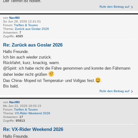
Der Termin ist notiert.
Rufe den Beitrag auf
von
NavWil
So Jun 28, 2026 12:41:01
Forum:
Treffen & Touren
Thema:
Zurück aus Goslar 2026
Antworten:
7
Zugriffe:
4065
Re: Zurück aus Goslar 2026
Hallo Freunde.
Ich bin auch wieder zurück.
Rückfahrt, kurz, knackig, warm.
@Spirit: ich habe nicht die Fähre genommen und konnte den Fährmann
daher leider nicht grüßen
Das China- Moped ist Temperatur- und Vollgas fest.
.
Bis bald,
Rufe den Beitrag auf
von
NavWil
Mo Jun 22, 2026 18:03:15
Forum:
Treffen & Touren
Thema:
VX-Rider Weekend 2026
Antworten:
17
Zugriffe:
95913
Re: VX-Rider Weekend 2026
Hallo Freunde.