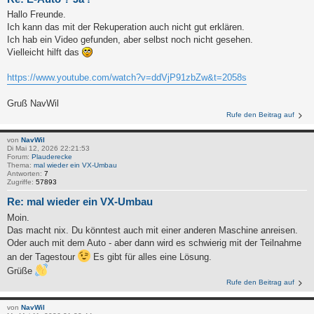
Hallo Freunde.
Ich kann das mit der Rekuperation auch nicht gut erklären.
Ich hab ein Video gefunden, aber selbst noch nicht gesehen.
Vielleicht hilft das
https://www.youtube.com/watch?v=ddVjP91zbZw&t=2058s
Gruß NavWil
Rufe den Beitrag auf
von
NavWil
Di Mai 12, 2026 22:21:53
Forum:
Plauderecke
Thema:
mal wieder ein VX-Umbau
Antworten:
7
Zugriffe:
57893
Re: mal wieder ein VX-Umbau
Moin.
Das macht nix. Du könntest auch mit einer anderen Maschine anreisen.
Oder auch mit dem Auto - aber dann wird es schwierig mit der Teilnahme
an der Tagestour
Es gibt für alles eine Lösung.
Grüße
Rufe den Beitrag auf
von
NavWil