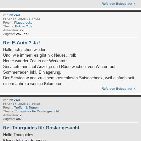
Rufe den Beitrag auf
von
NavWil
Fr Apr 17, 2026 21:37:23
Forum:
Plauderecke
Thema:
E-Auto ? Ja !
Antworten:
220
Zugriffe:
2579652
Re: E-Auto ? Ja !
Hallo, ich schon wieder.
Und, wie immer: es gibt nix Neues. :roll:
Heute war der Zoe in der Werkstatt.
Servicetermin laut Anzeige und Räderwechsel von Winter- auf
Sommerräder, inkl. Einlagerung.
Der Service wurde zu einem kostenlosen Saisoncheck, weil einfach seit
einem Jahr zu wenige Kilometer ...
Rufe den Beitrag auf
von
NavWil
Fr Apr 17, 2026 12:46:40
Forum:
Treffen & Touren
Thema:
Tourguides für Goslar gesucht
Antworten:
7
Zugriffe:
4820
Re: Tourguides für Goslar gesucht
Hallo Tourguides.
Kleine Info zur Planung.