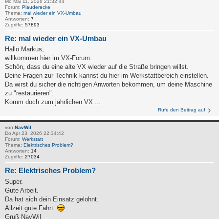
Mo Mai 11, 2026 21:32:44
Forum:
Plauderecke
Thema:
mal wieder ein VX-Umbau
Antworten:
7
Zugriffe:
57893
Re: mal wieder ein VX-Umbau
Hallo Markus,
willkommen hier im VX-Forum.
Schön, dass du eine alte VX wieder auf die Straße bringen willst.
Deine Fragen zur Technik kannst du hier im Werkstattbereich einstellen.
Da wirst du sicher die richtigen Anworten bekommen, um deine Maschine
zu "restaurieren".
Komm doch zum jährlichen VX ...
Rufe den Beitrag auf
von
NavWil
Do Apr 23, 2026 22:34:42
Forum:
Werkstatt
Thema:
Elektrisches Problem?
Antworten:
14
Zugriffe:
27034
Re: Elektrisches Problem?
Super.
Gute Arbeit.
Da hat sich dein Einsatz gelohnt.
Allzeit gute Fahrt.
Gruß NavWil