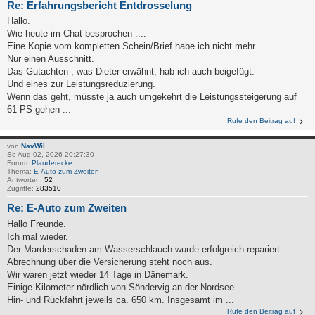
Re: Erfahrungsbericht Entdrosselung
Hallo.
Wie heute im Chat besprochen ....
Eine Kopie vom kompletten Schein/Brief habe ich nicht mehr.
Nur einen Ausschnitt.
Das Gutachten , was Dieter erwähnt, hab ich auch beigefügt.
Und eines zur Leistungsreduzierung.
Wenn das geht, müsste ja auch umgekehrt die Leistungssteigerung auf
61 PS gehen ...
Rufe den Beitrag auf
von
NavWil
So Aug 02, 2026 20:27:30
Forum:
Plauderecke
Thema:
E-Auto zum Zweiten
Antworten:
52
Zugriffe:
283510
Re: E-Auto zum Zweiten
Hallo Freunde.
Ich mal wieder.
Der Marderschaden am Wasserschlauch wurde erfolgreich repariert.
Abrechnung über die Versicherung steht noch aus.
Wir waren jetzt wieder 14 Tage in Dänemark.
Einige Kilometer nördlich von Söndervig an der Nordsee.
Hin- und Rückfahrt jeweils ca. 650 km. Insgesamt im ...
Rufe den Beitrag auf