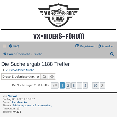
VX•RIDERS-FORUM
FAQ
Registrieren
Anmelden
S
Foren-Übersicht
Suche
u
Die Suche ergab 1188 Treffer
c
Zur erweiterten Suche
h
Suche
Erweiterte Suche
e
Seite
1
von
60
1
2
3
4
5
60
Nächst
Die Suche ergab 1188 Treffer
…
von
NavWil
Do Aug 06, 2026 22:30:07
Forum:
Plauderecke
Thema:
Erfahrungsbericht Entdrosselung
Antworten:
15
Zugriffe:
64238