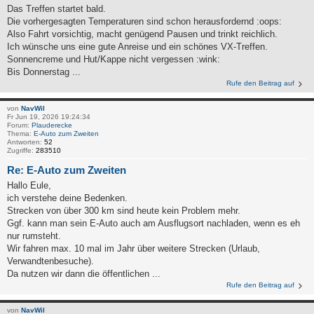
Das Treffen startet bald.
Die vorhergesagten Temperaturen sind schon herausfordernd :oops:
Also Fahrt vorsichtig, macht genügend Pausen und trinkt reichlich.
Ich wünsche uns eine gute Anreise und ein schönes VX-Treffen.
Sonnencreme und Hut/Kappe nicht vergessen :wink:
Bis Donnerstag ...
Rufe den Beitrag auf
von
NavWil
Fr Jun 19, 2026 19:24:34
Forum:
Plauderecke
Thema:
E-Auto zum Zweiten
Antworten:
52
Zugriffe:
283510
Re: E-Auto zum Zweiten
Hallo Eule,
ich verstehe deine Bedenken.
Strecken von über 300 km sind heute kein Problem mehr.
Ggf. kann man sein E-Auto auch am Ausflugsort nachladen, wenn es eh
nur rumsteht.
Wir fahren max. 10 mal im Jahr über weitere Strecken (Urlaub,
Verwandtenbesuche).
Da nutzen wir dann die öffentlichen ...
Rufe den Beitrag auf
von
NavWil