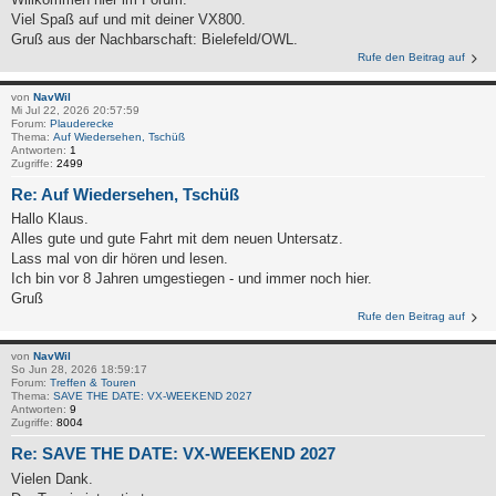
Viel Spaß auf und mit deiner VX800.
Gruß aus der Nachbarschaft: Bielefeld/OWL.
Rufe den Beitrag auf
von
NavWil
Mi Jul 22, 2026 20:57:59
Forum:
Plauderecke
Thema:
Auf Wiedersehen, Tschüß
Antworten:
1
Zugriffe:
2499
Re: Auf Wiedersehen, Tschüß
Hallo Klaus.
Alles gute und gute Fahrt mit dem neuen Untersatz.
Lass mal von dir hören und lesen.
Ich bin vor 8 Jahren umgestiegen - und immer noch hier.
Gruß
Rufe den Beitrag auf
von
NavWil
So Jun 28, 2026 18:59:17
Forum:
Treffen & Touren
Thema:
SAVE THE DATE: VX-WEEKEND 2027
Antworten:
9
Zugriffe:
8004
Re: SAVE THE DATE: VX-WEEKEND 2027
Vielen Dank.