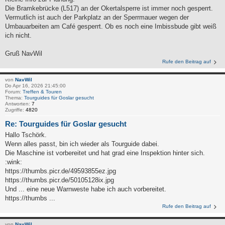
Die Bramkebrücke (L517) an der Okertalsperre ist immer noch gesperrt.
Vermutlich ist auch der Parkplatz an der Sperrmauer wegen der
Umbauarbeiten am Café gesperrt. Ob es noch eine Imbissbude gibt weiß
ich nicht.
Gruß NavWil
Rufe den Beitrag auf
von
NavWil
Do Apr 16, 2026 21:45:00
Forum:
Treffen & Touren
Thema:
Tourguides für Goslar gesucht
Antworten:
7
Zugriffe:
4820
Re: Tourguides für Goslar gesucht
Hallo Tschörk.
Wenn alles passt, bin ich wieder als Tourguide dabei.
Die Maschine ist vorbereitet und hat grad eine Inspektion hinter sich.
:wink:
https://thumbs.picr.de/49593855ez.jpg
https://thumbs.picr.de/50105128ix.jpg
Und ... eine neue Warnweste habe ich auch vorbereitet.
https://thumbs ...
Rufe den Beitrag auf
von
NavWil