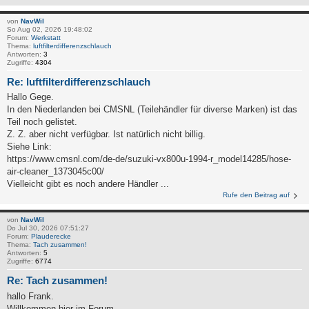
von
NavWil
So Aug 02, 2026 19:48:02
Forum:
Werkstatt
Thema:
luftfilterdifferenzschlauch
Antworten:
3
Zugriffe:
4304
Re: luftfilterdifferenzschlauch
Hallo Gege.
In den Niederlanden bei CMSNL (Teilehändler für diverse Marken) ist das
Teil noch gelistet.
Z. Z. aber nicht verfügbar. Ist natürlich nicht billig.
Siehe Link:
https://www.cmsnl.com/de-de/suzuki-vx800u-1994-r_model14285/hose-
air-cleaner_1373045c00/
Vielleicht gibt es noch andere Händler ...
Rufe den Beitrag auf
von
NavWil
Do Jul 30, 2026 07:51:27
Forum:
Plauderecke
Thema:
Tach zusammen!
Antworten:
5
Zugriffe:
6774
Re: Tach zusammen!
hallo Frank.
Willkommen hier im Forum.