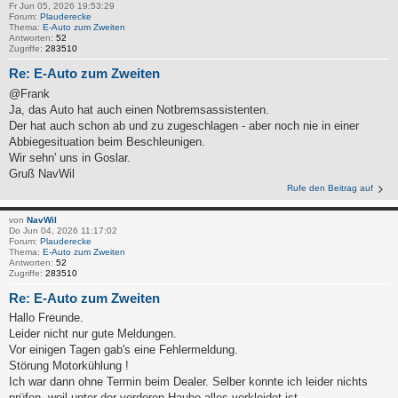
Fr Jun 05, 2026 19:53:29
Forum:
Plauderecke
Thema:
E-Auto zum Zweiten
Antworten:
52
Zugriffe:
283510
Re: E-Auto zum Zweiten
@Frank
Ja, das Auto hat auch einen Notbremsassistenten.
Der hat auch schon ab und zu zugeschlagen - aber noch nie in einer
Abbiegesituation beim Beschleunigen.
Wir sehn' uns in Goslar.
Gruß NavWil
Rufe den Beitrag auf
von
NavWil
Do Jun 04, 2026 11:17:02
Forum:
Plauderecke
Thema:
E-Auto zum Zweiten
Antworten:
52
Zugriffe:
283510
Re: E-Auto zum Zweiten
Hallo Freunde.
Leider nicht nur gute Meldungen.
Vor einigen Tagen gab's eine Fehlermeldung.
Störung Motorkühlung !
Ich war dann ohne Termin beim Dealer. Selber konnte ich leider nichts
prüfen, weil unter der vorderen Haube alles verkleidet ist.