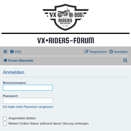
VX•RIDERS-FORUM
FAQ
Registrieren
Anmelden
S
Foren-Übersicht
u
Anmelden
c
h
Benutzername:
e
Passwort:
Ich habe mein Passwort vergessen
Angemeldet bleiben
Meinen Online-Status während dieser Sitzung verbergen