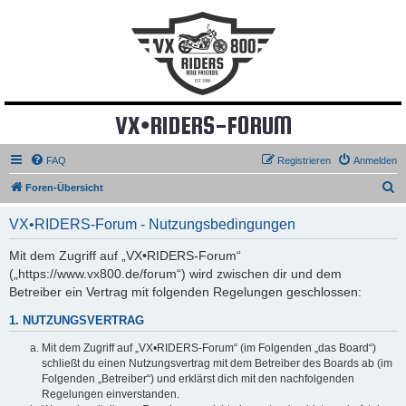
VX•RIDERS-FORUM
FAQ
Registrieren
Anmelden
S
Foren-Übersicht
u
VX•RIDERS-Forum - Nutzungsbedingungen
c
h
Mit dem Zugriff auf „VX•RIDERS-Forum“
(„https://www.vx800.de/forum“) wird zwischen dir und dem
e
Betreiber ein Vertrag mit folgenden Regelungen geschlossen:
1. NUTZUNGSVERTRAG
Mit dem Zugriff auf „VX•RIDERS-Forum“ (im Folgenden „das Board“)
schließt du einen Nutzungsvertrag mit dem Betreiber des Boards ab (im
Folgenden „Betreiber“) und erklärst dich mit den nachfolgenden
Regelungen einverstanden.