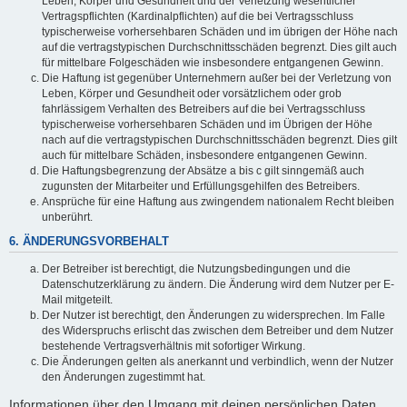
Leben, Körper und Gesundheit und der Verletzung wesentlicher
Vertragspflichten (Kardinalpflichten) auf die bei Vertragsschluss
typischerweise vorhersehbaren Schäden und im übrigen der Höhe nach
auf die vertragstypischen Durchschnittsschäden begrenzt. Dies gilt auch
für mittelbare Folgeschäden wie insbesondere entgangenen Gewinn.
Die Haftung ist gegenüber Unternehmern außer bei der Verletzung von
Leben, Körper und Gesundheit oder vorsätzlichem oder grob
fahrlässigem Verhalten des Betreibers auf die bei Vertragsschluss
typischerweise vorhersehbaren Schäden und im Übrigen der Höhe
nach auf die vertragstypischen Durchschnittsschäden begrenzt. Dies gilt
auch für mittelbare Schäden, insbesondere entgangenen Gewinn.
Die Haftungsbegrenzung der Absätze a bis c gilt sinngemäß auch
zugunsten der Mitarbeiter und Erfüllungsgehilfen des Betreibers.
Ansprüche für eine Haftung aus zwingendem nationalem Recht bleiben
unberührt.
6. ÄNDERUNGSVORBEHALT
Der Betreiber ist berechtigt, die Nutzungsbedingungen und die
Datenschutzerklärung zu ändern. Die Änderung wird dem Nutzer per E-
Mail mitgeteilt.
Der Nutzer ist berechtigt, den Änderungen zu widersprechen. Im Falle
des Widerspruchs erlischt das zwischen dem Betreiber und dem Nutzer
bestehende Vertragsverhältnis mit sofortiger Wirkung.
Die Änderungen gelten als anerkannt und verbindlich, wenn der Nutzer
den Änderungen zugestimmt hat.
Informationen über den Umgang mit deinen persönlichen Daten