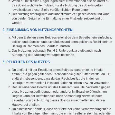
Wenn du mit diesen Regelungen nicht einverstanden bist, so darfst du
das Board nicht weiter nutzen. Für die Nutzung des Boards gelten
jeweils die an dieser Stelle veröffentlichten Regelungen.
Der Nutzungsvertrag wird auf unbestimmte Zeit geschlossen und kann
von beiden Seiten ohne Einhaltung einer Frist jederzeit gekündigt
werden.
2. EINRÄUMUNG VON NUTZUNGSRECHTEN
Mit dem Erstellen eines Beitrags erteilst du dem Betreiber ein einfaches,
zeitlich und räumlich unbeschränktes und unentgeltliches Recht, deinen
Beitrag im Rahmen des Boards zu nutzen.
Das Nutzungsrecht nach Punkt 2, Unterpunkt a bleibt auch nach
Kündigung des Nutzungsvertrages bestehen.
3. PFLICHTEN DES NUTZERS
Du erklärst mit der Erstellung eines Beitrags, dass er keine Inhalte
enthält, die gegen geltendes Recht oder die guten Sitten verstoßen. Du
erklärst insbesondere, dass du das Recht besitzt, die in deinen
Beiträgen verwendeten Links und Bilder zu setzen bzw. zu verwenden.
Der Betreiber des Boards übt das Hausrecht aus. Bei Verstößen gegen
diese Nutzungsbedingungen oder anderer im Board veröffentlichten
Regeln kann der Betreiber dich nach Abmahnung zeitweise oder
dauerhaft von der Nutzung dieses Boards ausschließen und dir ein
Hausverbot erteilen.
Du nimmst zur Kenntnis, dass der Betreiber keine Verantwortung für die
Inhalte von Beiträgen übernimmt, die er nicht selbst erstellt hat oder die