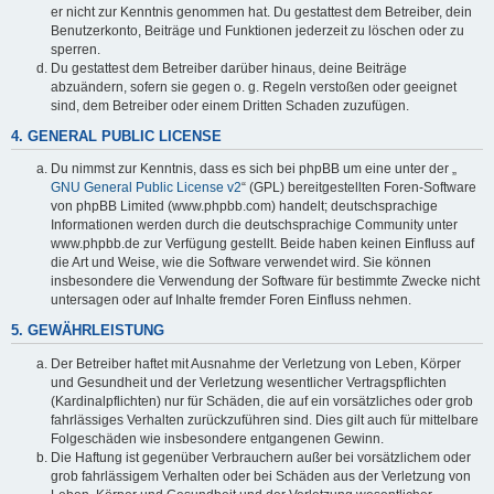
er nicht zur Kenntnis genommen hat. Du gestattest dem Betreiber, dein
Benutzerkonto, Beiträge und Funktionen jederzeit zu löschen oder zu
sperren.
Du gestattest dem Betreiber darüber hinaus, deine Beiträge
abzuändern, sofern sie gegen o. g. Regeln verstoßen oder geeignet
sind, dem Betreiber oder einem Dritten Schaden zuzufügen.
4. GENERAL PUBLIC LICENSE
Du nimmst zur Kenntnis, dass es sich bei phpBB um eine unter der „
GNU General Public License v2
“ (GPL) bereitgestellten Foren-Software
von phpBB Limited (www.phpbb.com) handelt; deutschsprachige
Informationen werden durch die deutschsprachige Community unter
www.phpbb.de zur Verfügung gestellt. Beide haben keinen Einfluss auf
die Art und Weise, wie die Software verwendet wird. Sie können
insbesondere die Verwendung der Software für bestimmte Zwecke nicht
untersagen oder auf Inhalte fremder Foren Einfluss nehmen.
5. GEWÄHRLEISTUNG
Der Betreiber haftet mit Ausnahme der Verletzung von Leben, Körper
und Gesundheit und der Verletzung wesentlicher Vertragspflichten
(Kardinalpflichten) nur für Schäden, die auf ein vorsätzliches oder grob
fahrlässiges Verhalten zurückzuführen sind. Dies gilt auch für mittelbare
Folgeschäden wie insbesondere entgangenen Gewinn.
Die Haftung ist gegenüber Verbrauchern außer bei vorsätzlichem oder
grob fahrlässigem Verhalten oder bei Schäden aus der Verletzung von