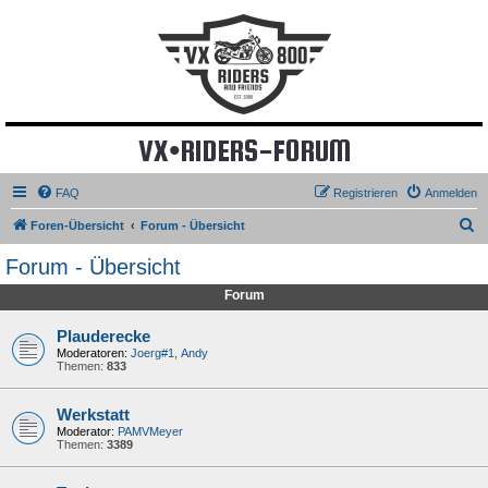
VX•RIDERS-FORUM
FAQ
Registrieren
Anmelden
S
Foren-Übersicht
Forum - Übersicht
u
Forum - Übersicht
c
Forum
h
e
Plauderecke
Moderatoren:
Joerg#1
,
Andy
Themen:
833
Werkstatt
Moderator:
PAMVMeyer
Themen:
3389