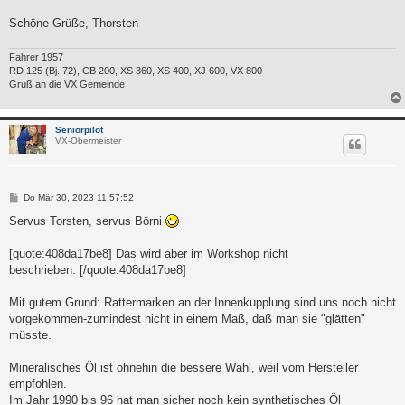
Schöne Grüße, Thorsten
Fahrer 1957
RD 125 (Bj. 72), CB 200, XS 360, XS 400, XJ 600, VX 800
Gruß an die VX Gemeinde
Seniorpilot
VX-Obermeister
B
Do Mär 30, 2023 11:57:52
e
i
Servus Torsten, servus Börni
t
r
a
[quote:408da17be8] Das wird aber im Workshop nicht
g
beschrieben. [/quote:408da17be8]
Mit gutem Grund: Rattermarken an der Innenkupplung sind uns noch nicht
vorgekommen-zumindest nicht in einem Maß, daß man sie "glätten"
müsste.
Mineralisches Öl ist ohnehin die bessere Wahl, weil vom Hersteller
empfohlen.
Im Jahr 1990 bis 96 hat man sicher noch kein synthetisches Öl