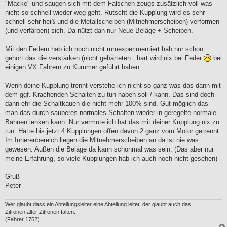
"Macke" und saugen sich mit dem Falschen zeugs zusätzlich voll was
nicht so schnell wieder weg geht. Rutscht die Kupplung wird es sehr
schnell sehr heiß und die Metallscheiben (Mitnehmerscheiben) verformen
(und verfärben) sich. Da nützt dan nur Neue Beläge + Scheiben.
Mit den Federn hab ich noch nicht rumexperimentiert hab nur schon
gehört das die verstärken (nicht gehärteten.. hart wird nix bei Feder
bei
einigen VX Fahrern zu Kummer geführt haben.
Wenn deine Kupplung trennt verstehe ich nicht so ganz was das dann mit
dem ggf. Krachenden Schalten zu tun haben soll / kann. Das sind doch
dann ehr die Schaltkauen die nicht mehr 100% sind. Gut möglich das
man das durch sauberes normales Schalten wieder in geregelte normale
Bahnen lenken kann. Nur vermute ich hat das mit deiner Kupplung nix zu
tun. Hatte bis jetzt 4 Kupplungen offen davon 2 ganz vom Motor getrennt.
Im Innerenbereich liegen die Mitnehmerscheiben an da ist nie was
gewesen. Außen die Beläge da kann schonmal was sein. (Das aber nur
meine Erfahrung, so viele Kupplungen hab ich auch noch nicht gesehen)
Gruß
Peter
Wer glaubt dass ein Abteilungsleiter eine Abteilung leitet, der glaubt auch das
Zitronenfalter Zitronen falten.
(Fahrer 1752)