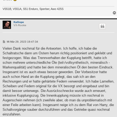
VS51B, VS51A, S51 Enduro, Sperber, Awo 425S
Kalliope
VX-Rookie
B
Mi Mär 29, 2023 19:47:34
e
i
Vielen Dank nochmal für die Antworten. Ich hoffe, ich habe die
t
Schaltratsche dann um Ostern herum richtig positioniert und geklebt und
r
a
festgezogen. Was das Trennverhalten der Kupplung betrifft, hatte ich
g
schon mehrere unterschiedliche Öle (teil-/vollsynthetisch, mineralisch -
Markenqualität) und hatte bei dem mineralischen Öl den besten Eindruck.
Insgesamt ist es auch etwas besser geworden. Der Vorbesitzer hatte
auch schon Hand an die Kupplung gelegt, das sah ich an den
Rechnungen und er hatte gehärtete Federn verwendet. Ich habe Lamellen,
Scheiben und Federn original für die VX besorgt und eingebaut und bin
damit besser unterwegs. Die Ausrückschnecke wurde auch erneuert,
inklusive Kupplungszug. Die Innenkupplung müsste ich nochmal in
Augenschein nehmen (ich zweifele aber, ob man da unproblematisch mit
einer Feile arbeiten kann). Insgesamt neige ich zu dem Rat von Harry, die
Schaltvorgänge sauber durchzuführen und das Getriebe quasi nochmal
einzufahren.