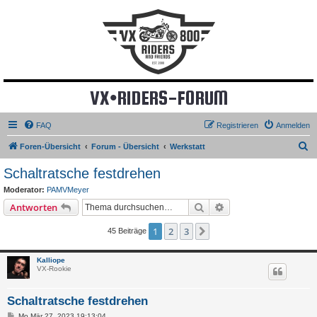
VX•RIDERS-FORUM
FAQ
Registrieren
Anmelden
S
Foren-Übersicht
Forum - Übersicht
Werkstatt
u
Schaltratsche festdrehen
c
Moderator:
PAMVMeyer
h
Suche
Erweiterte Suche
Antworten
e
1
2
3
Nächste
45 Beiträge
Kalliope
VX-Rookie
Schaltratsche festdrehen
B
Mo Mär 27, 2023 19:13:04