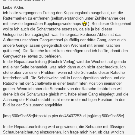
e
i
Liebe VXler,
t
ich hatte vergangenen Freitag den Kupplungskorb ausgebaut, um die
r
a
Rattermarken zu entfernen (selbstverständlich unter Zuhilfenahme des
g
mittlerweile legendären Kupplungsworkshops
). Bei dieser Gelegenheit
wollte ich auch die Schaltratsche ersetzen, da sie ja bei dieser
Gelegenheit frei zugänglich war. Hintergedanke dieser Aktion ist das
Auftreten unschöner Gangwechsel (auffällig der dritte Gang, aber auch
andere Gänge lassen gelegentlich den Wechsel mit einem Krachen
quittieren). Die Ratsche kostet kein Vermögen und ich hoffte, damit den
Gangwechsel etwas zu befrieden.
In der Reparaturanleitung (Bucheli Verlag) wird der Wechsel auf gerade
mal einer Seite behandelt, was mich dann auch nicht abschreckte. Ich
stehe aber vor einem Problem, wenn ich die Schraube dieser Ratsche
festdrehen will. Die Schaltwalze soll in Leerlaufposition stehen und die
Ratsche mit der Schaltwelle in einer bestimmten Position ineinander
greifen. Wenn ich aber die Schraube von der Ratsche festdrehen will,
drehe ich die Schaltwalze gleich mit, habe einen Gang eingelegt und die
Zahnung der Ratsche steht nicht mehr in der richtigen Position. In dem
Bild ist der Sollzustand abgebildet:
[img:500c9ba68e]https://up.picr.de/45407253ud.jpg[/img:500c9ba68e]
In der Reparaturanleitung wird angewiesen, die Schraube mit flüssiger
Schraubensicherung einzudrehen. Ich frage mich hier, ob das wirklich