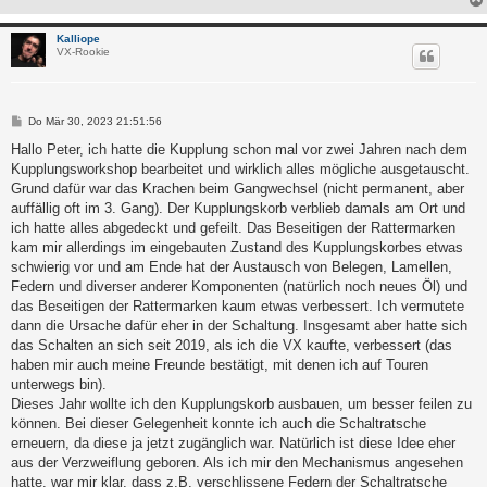
Kalliope
VX-Rookie
B
Do Mär 30, 2023 21:51:56
e
i
Hallo Peter, ich hatte die Kupplung schon mal vor zwei Jahren nach dem
t
Kupplungsworkshop bearbeitet und wirklich alles mögliche ausgetauscht.
r
a
Grund dafür war das Krachen beim Gangwechsel (nicht permanent, aber
g
auffällig oft im 3. Gang). Der Kupplungskorb verblieb damals am Ort und
ich hatte alles abgedeckt und gefeilt. Das Beseitigen der Rattermarken
kam mir allerdings im eingebauten Zustand des Kupplungskorbes etwas
schwierig vor und am Ende hat der Austausch von Belegen, Lamellen,
Federn und diverser anderer Komponenten (natürlich noch neues Öl) und
das Beseitigen der Rattermarken kaum etwas verbessert. Ich vermutete
dann die Ursache dafür eher in der Schaltung. Insgesamt aber hatte sich
das Schalten an sich seit 2019, als ich die VX kaufte, verbessert (das
haben mir auch meine Freunde bestätigt, mit denen ich auf Touren
unterwegs bin).
Dieses Jahr wollte ich den Kupplungskorb ausbauen, um besser feilen zu
können. Bei dieser Gelegenheit konnte ich auch die Schaltratsche
erneuern, da diese ja jetzt zugänglich war. Natürlich ist diese Idee eher
aus der Verzweiflung geboren. Als ich mir den Mechanismus angesehen
hatte, war mir klar, dass z.B. verschlissene Federn der Schaltratsche