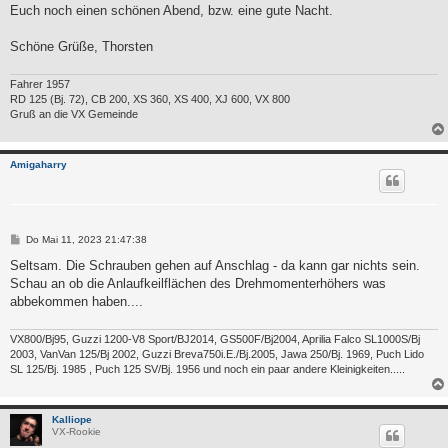
Euch noch einen schönen Abend, bzw. eine gute Nacht.
Schöne Grüße, Thorsten
Fahrer 1957
RD 125 (Bj. 72), CB 200, XS 360, XS 400, XJ 600, VX 800
Gruß an die VX Gemeinde
Amigaharry
B
Do Mai 11, 2023 21:47:38
e
i
Seltsam. Die Schrauben gehen auf Anschlag - da kann gar nichts sein.
t
Schau an ob die Anlaufkeilflächen des Drehmomenterhöhers was
r
a
abbekommen haben....
g
VX800/Bj95, Guzzi 1200-V8 Sport/BJ2014, GS500F/Bj2004, Aprilia Falco SL1000S/Bj
2003, VanVan 125/Bj 2002, Guzzi Breva750i.E./Bj.2005, Jawa 250/Bj. 1969, Puch Lido
SL 125/Bj. 1985 , Puch 125 SV/Bj. 1956 und noch ein paar andere Kleinigkeiten.....
Kalliope
VX-Rookie