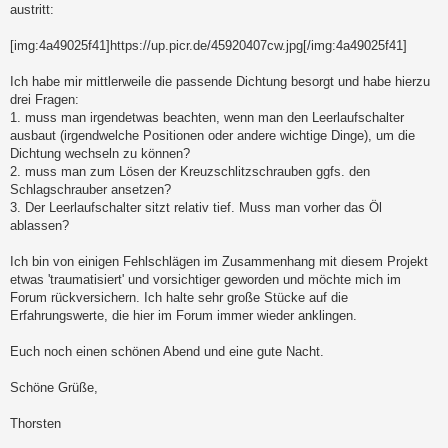
austritt:
[img:4a49025f41]https://up.picr.de/45920407cw.jpg[/img:4a49025f41]
Ich habe mir mittlerweile die passende Dichtung besorgt und habe hierzu
drei Fragen:
1. muss man irgendetwas beachten, wenn man den Leerlaufschalter
ausbaut (irgendwelche Positionen oder andere wichtige Dinge), um die
Dichtung wechseln zu können?
2. muss man zum Lösen der Kreuzschlitzschrauben ggfs. den
Schlagschrauber ansetzen?
3. Der Leerlaufschalter sitzt relativ tief. Muss man vorher das Öl
ablassen?
Ich bin von einigen Fehlschlägen im Zusammenhang mit diesem Projekt
etwas 'traumatisiert' und vorsichtiger geworden und möchte mich im
Forum rückversichern. Ich halte sehr große Stücke auf die
Erfahrungswerte, die hier im Forum immer wieder anklingen.
Euch noch einen schönen Abend und eine gute Nacht.
Schöne Grüße,
Thorsten