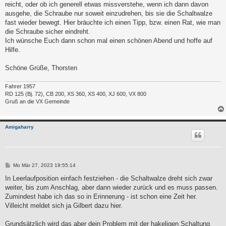
reicht, oder ob ich generell etwas missverstehe, wenn ich dann davon
ausgehe, die Schraube nur soweit einzudrehen, bis sie die Schaltwalze
fast wieder bewegt. Hier bräuchte ich einen Tipp, bzw. einen Rat, wie man
die Schraube sicher eindreht.
Ich wünsche Euch dann schon mal einen schönen Abend und hoffe auf
Hilfe.
Schöne Grüße, Thorsten
Fahrer 1957
RD 125 (Bj. 72), CB 200, XS 360, XS 400, XJ 600, VX 800
Gruß an die VX Gemeinde
Amigaharry
B
Mo Mär 27, 2023 19:55:14
e
i
In Leerlaufposition einfach festziehen - die Schaltwalze dreht sich zwar
t
weiter, bis zum Anschlag, aber dann wieder zurück und es muss passen.
r
a
Zumindest habe ich das so in Erinnerung - ist schon eine Zeit her.
g
Villeicht meldet sich ja Gilbert dazu hier.
Grundsätzlich wird das aber dein Problem mit der hakeligen Schaltung