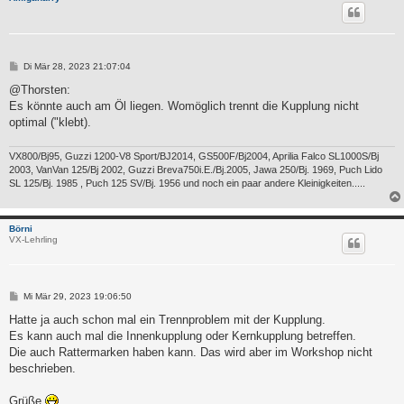
B
Di Mär 28, 2023 21:07:04
e
i
@Thorsten:
t
Es könnte auch am Öl liegen. Womöglich trennt die Kupplung nicht
r
a
optimal ("klebt).
g
VX800/Bj95, Guzzi 1200-V8 Sport/BJ2014, GS500F/Bj2004, Aprilia Falco SL1000S/Bj
2003, VanVan 125/Bj 2002, Guzzi Breva750i.E./Bj.2005, Jawa 250/Bj. 1969, Puch Lido
SL 125/Bj. 1985 , Puch 125 SV/Bj. 1956 und noch ein paar andere Kleinigkeiten.....
Börni
VX-Lehrling
B
Mi Mär 29, 2023 19:06:50
e
i
Hatte ja auch schon mal ein Trennproblem mit der Kupplung.
t
Es kann auch mal die Innenkupplung oder Kernkupplung betreffen.
r
a
Die auch Rattermarken haben kann. Das wird aber im Workshop nicht
g
beschrieben.
Grüße