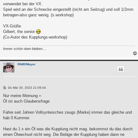
verwendet bei der VX.
Spiel wird an der Schnecke eingestellt (nicht am Seilzug) und soll 1/2mm
betragen-also ganz wenig. (s.workshop)
VX-Grüße
Gilbert, the senior
(Co-Autor des Kupplungs-workshop)
Immer schön oben bleiben....
PAMVMeyer
B
Do Mär 30, 2023 21:09:44
e
i
Nur meine Meinung =
t
Öl ist auch Glaubensfrage
r
a
g
Fahre seit Jahren Vollsynteisches zeugs (Marke) immer das gleiche und
hab 0 Kummer.
Hast du 1 x ein Öl was die Kupplung nicht mag. bekommst du das durch
einen Ölwechsel nicht weg. Die Beläge der Kupplung haben dann ne