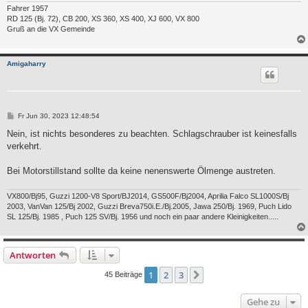
Fahrer 1957
RD 125 (Bj. 72), CB 200, XS 360, XS 400, XJ 600, VX 800
Gruß an die VX Gemeinde
Amigaharry
B
Fr Jun 30, 2023 12:48:54
e
i
Nein, ist nichts besonderes zu beachten. Schlagschrauber ist keinesfalls
t
verkehrt.
r
a
g
Bei Motorstillstand sollte da keine nenenswerte Ölmenge austreten.
VX800/Bj95, Guzzi 1200-V8 Sport/BJ2014, GS500F/Bj2004, Aprilia Falco SL1000S/Bj
2003, VanVan 125/Bj 2002, Guzzi Breva750i.E./Bj.2005, Jawa 250/Bj. 1969, Puch Lido
SL 125/Bj. 1985 , Puch 125 SV/Bj. 1956 und noch ein paar andere Kleinigkeiten.....
Antworten
1
2
3
Nächste
45 Beiträge
Gehe zu