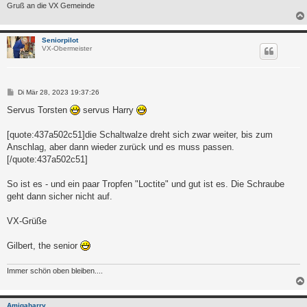
Gruß an die VX Gemeinde
Seniorpilot
VX-Obermeister
B
Di Mär 28, 2023 19:37:26
e
i
Servus Torsten
servus Harry
t
r
a
[quote:437a502c51]die Schaltwalze dreht sich zwar weiter, bis zum
g
Anschlag, aber dann wieder zurück und es muss passen.
[/quote:437a502c51]
So ist es - und ein paar Tropfen "Loctite" und gut ist es. Die Schraube
geht dann sicher nicht auf.
VX-Grüße
Gilbert, the senior
Immer schön oben bleiben....
Amigaharry