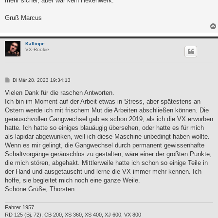
mehr sicher, aber war kein Hexenwerk.
Gruß Marcus
Kalliope
VX-Rookie
B
Di Mär 28, 2023 19:34:13
e
i
Vielen Dank für die raschen Antworten.
t
Ich bin im Moment auf der Arbeit etwas in Stress, aber spätestens an
r
a
Ostern werde ich mit frischem Mut die Arbeiten abschließen können. Die
g
geräuschvollen Gangwechsel gab es schon 2019, als ich die VX erworben
hatte. Ich hatte so einiges blauäugig übersehen, oder hatte es für mich
als lapidar abgewunken, weil ich diese Maschine unbedingt haben wollte.
Wenn es mir gelingt, die Gangwechsel durch permanent gewissenhafte
Schaltvorgänge geräuschlos zu gestalten, wäre einer der größten Punkte,
die mich stören, abgehakt. Mittlerweile hatte ich schon so einige Teile in
der Hand und ausgetauscht und lerne die VX immer mehr kennen. Ich
hoffe, sie begleitet mich noch eine ganze Weile.
Schöne Grüße, Thorsten
Fahrer 1957
RD 125 (Bj. 72), CB 200, XS 360, XS 400, XJ 600, VX 800