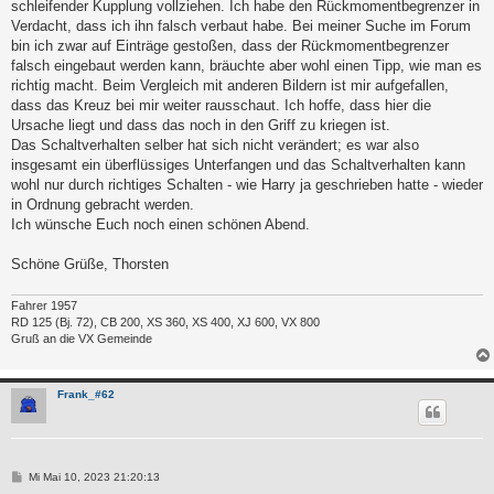
schleifender Kupplung vollziehen. Ich habe den Rückmomentbegrenzer in
Verdacht, dass ich ihn falsch verbaut habe. Bei meiner Suche im Forum
bin ich zwar auf Einträge gestoßen, dass der Rückmomentbegrenzer
falsch eingebaut werden kann, bräuchte aber wohl einen Tipp, wie man es
richtig macht. Beim Vergleich mit anderen Bildern ist mir aufgefallen,
dass das Kreuz bei mir weiter rausschaut. Ich hoffe, dass hier die
Ursache liegt und dass das noch in den Griff zu kriegen ist.
Das Schaltverhalten selber hat sich nicht verändert; es war also
insgesamt ein überflüssiges Unterfangen und das Schaltverhalten kann
wohl nur durch richtiges Schalten - wie Harry ja geschrieben hatte - wieder
in Ordnung gebracht werden.
Ich wünsche Euch noch einen schönen Abend.
Schöne Grüße, Thorsten
Fahrer 1957
RD 125 (Bj. 72), CB 200, XS 360, XS 400, XJ 600, VX 800
Gruß an die VX Gemeinde
Frank_#62
B
Mi Mai 10, 2023 21:20:13
e