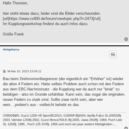
i
Hallo Thorsten,
t
r
a
hier steht etwas dazu, leider sind die Bilder verschwunden.
g
[url]https://www.vx800.de/forum/viewtopic.php?t=2473[/url]
Im Kupplungsworkshop findest du auch Infos dazu.
Grüße Frank
Amigaharry
B
Mi Mai 10, 2023 23:09:11
e
i
Bau beim Drehmomentbegrenzer (der eigentlich ein "Erhöher" ist) wieder
t
die alten 4 Federn ein. Hatte selbes Problem auch schon mit den Federn
r
a
aus dem EBC-Nachrüstsatz - die Kupplung war da auch nur "binär" zu
g
betätigen - also im Grunde unfahrbar. Kann sein, das sogar die originalen,
neuen Federn zu stark sind. Sollte zwar nicht sein, aber wer
weis....probier's aus - vielleicht behebt es das.
VX800/Bj95, Guzzi 1200-V8 Sport/BJ2014, GS500F/Bj2004, Aprilia Falco SL1000S/Bj
2003, VanVan 125/Bj 2002, Guzzi Breva750i.E./Bj.2005, Jawa 250/Bj. 1969, Puch Lido
SL 125/Bj. 1985 , Puch 125 SV/Bj. 1956 und noch ein paar andere Kleinigkeiten.....