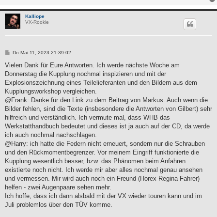
Kalliope
VX-Rookie
B
Do Mai 11, 2023 21:39:02
e
i
Vielen Dank für Eure Antworten. Ich werde nächste Woche am
t
Donnerstag die Kupplung nochmal inspizieren und mit der
r
a
Explosionszeichnung eines Teilelieferanten und den Bildern aus dem
g
Kupplungsworkshop vergleichen.
@Frank: Danke für den Link zu dem Beitrag von Markus. Auch wenn die
Bilder fehlen, sind die Texte (insbesondere die Antworten von Gilbert) sehr
hilfreich und verständlich. Ich vermute mal, dass WHB das
Werkstatthandbuch bedeutet und dieses ist ja auch auf der CD, da werde
ich auch nochmal nachschlagen.
@Harry: ich hatte die Federn nicht erneuert, sondern nur die Schrauben
und den Rückmomentbegrenzer. Vor meinem Eingriff funktionierte die
Kupplung wesentlich besser, bzw. das Phänomen beim Anfahren
existierte noch nicht. Ich werde mir aber alles nochmal genau ansehen
und vermessen. Mir wird auch noch ein Freund (Horex Regina Fahrer)
helfen - zwei Augenpaare sehen mehr.
Ich hoffe, dass ich dann alsbald mit der VX wieder touren kann und im
Juli problemlos über den TÜV komme.