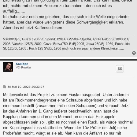
Laufleistung zu Pittingbildung an den Zahnflanken. Das kann aber, denke
g
ich, nichts mit deinem Problem zu tun haben - dennoch ist es
auffällig.......
Ich habe zwar noch nie gesehen, das sie sich in die Welle eingearbeitet
hätten, aber das würde wenigstens diese Schwergängigkeit erklären.
Aber das ist jetzt Kaffeesudlesen.
VX800/Bj95, Guzzi 1200-V8 Sport/BJ2014, GS500F/Bj2004, Aprilia Falco SL1000S/Bj
2003, VanVan 125/Bj 2002, Guzzi Breva750i.E./Bj.2005, Jawa 250/Bj. 1969, Puch Lido
SL 125/Bj. 1985 , Puch 125 SV/Bj. 1956 und noch ein paar andere Kleinigkeiten.....
Kalliope
VX-Rookie
B
Mi Mai 10, 2023 20:33:27
e
i
Mittlerweile ist das Projekt zu einem Fiasko ausgeufert. Unter anderem
t
ist am Rückmomentbegrenzer eine Schraube abgerissen und ich habe
r
a
eine neue bestellt (zusammen mit neuen Schrauben) und verbaut. Jetzt
g
ist das Anfahren im 1. Gang äußerst beschwerlich, man lässt die
Kupplung kommen und in dem Moment, in dem das Einkuppeln
abgeschlossen sein soll, gibt es nochmal einen Ruck, als würde nochmal
ein Kupplungsschluss stattfinden. Wenn der Tüv-Prüfer (im Juli) seine
Probefahrt macht, würgt er sie ab. Man kann die Anfahrt so nur mit