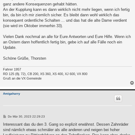
ganz andere Konsequenzen gehabt hätten.
An der Kupplung kann es dann wirklich nicht mehr liegen, wenn ich fertig
bin, da bin ich mir ziemlich sicher. Es bleibt dann wohl wirklich das
konsequent ordentliche Schalten ... und das hat die alte Dame verdient
(sie wird im Oktober immerhin 33).
Vielen Dank nochmal an alle für Eure Antworten und Eure Hilfe. Wenn ich
an Ostern dann hoffentlich fertig bin, gebe ich auf alle Fälle noch ein
Update.
Schöne Grüße, Thorsten
Fahrer 1957
RD 125 (Bj. 72), CB 200, XS 360, XS 400, XJ 600, VX 800
Gruß an die VX Gemeinde
Amigaharry
B
Do Mär 30, 2023 22:29:23
e
i
Interessant das du den 3. Gang so explizit erwähnst. Dessen Zahnräder
t
sind nämlich etwas schmäler als alle anderen und neigen bei hoher
r
a