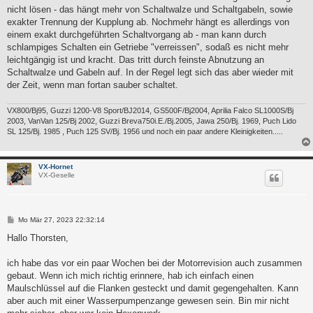
nicht lösen - das hängt mehr von Schaltwalze und Schaltgabeln, sowie
exakter Trennung der Kupplung ab. Nochmehr hängt es allerdings von
einem exakt durchgeführten Schaltvorgang ab - man kann durch
schlampiges Schalten ein Getriebe "verreissen", sodaß es nicht mehr
leichtgängig ist und kracht. Das tritt durch feinste Abnutzung an
Schaltwalze und Gabeln auf. In der Regel legt sich das aber wieder mit
der Zeit, wenn man fortan sauber schaltet.
VX800/Bj95, Guzzi 1200-V8 Sport/BJ2014, GS500F/Bj2004, Aprilia Falco SL1000S/Bj
2003, VanVan 125/Bj 2002, Guzzi Breva750i.E./Bj.2005, Jawa 250/Bj. 1969, Puch Lido
SL 125/Bj. 1985 , Puch 125 SV/Bj. 1956 und noch ein paar andere Kleinigkeiten.....
VX-Hornet
VX-Geselle
B
Mo Mär 27, 2023 22:32:14
e
i
Hallo Thorsten,
t
r
a
ich habe das vor ein paar Wochen bei der Motorrevision auch zusammen
g
gebaut. Wenn ich mich richtig erinnere, hab ich einfach einen
Maulschlüssel auf die Flanken gesteckt und damit gegengehalten. Kann
aber auch mit einer Wasserpumpenzange gewesen sein. Bin mir nicht