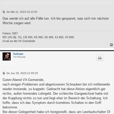
B
Do Mai 11, 2023 22:12:52
e
i
Das werde ich auf alle Fälle tun. Ich bin gespannt, was sich mir nächste
t
Woche zeigen wird.
r
a
g
Fahrer 1957
RD 125 (Bj. 72), CB 200, XS 360, XS 400, XJ 600, VX 800
Gruß an die VX Gemeinde
Kalliope
VX-Rookie
B
Do Jun 29, 2023 21:55:25
e
i
Guten Abend VX-Gemeinde,
t
nach einigen Problemen und abgerissenen Schrauben bin ich mittlerweile
r
a
wieder imstande, zu kuppeln. Gebracht hat diese Aktion eigentlich gar
g
nichts, außer horrendes Lehrgeld. Der schlechte Gangwechsel hatte mit
der Kupplung nichts zu tun und liegt eher im Bereich der Schaltung. Ich
hoffe, dass ich das Symptom durch korrektes Schalten in den Griff
bekomme.
Bei dieser Gelegenheit habe ich festgestellt, dass am Leerlaufschalter Öl