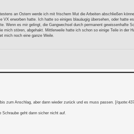
ätestens an Ostern werde ich mit frischem Mut die Arbeiten abschließen könne
 VX erworben hatte. Ich hatte so einiges blauäugig übersehen, oder hatte es 
lte. Wenn es mir gelingt, die Gangwechsel durch permanent gewissenhafte S
ie mich stören, abgehakt. Mittlerweile hatte ich schon so einige Teile in der
tet mich noch eine ganze Weile.
, bis zum Anschlag, aber dann wieder zurück und es muss passen. [/quote:4
ie Schraube geht dann sicher nicht auf.