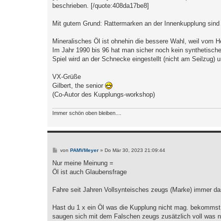
g
beschrieben. [/quote:408da17be8]
Mit gutem Grund: Rattermarken an der Innenkupplung sind
Mineralisches Öl ist ohnehin die bessere Wahl, weil vom He
Im Jahr 1990 bis 96 hat man sicher noch kein synthetisch
Spiel wird an der Schnecke eingestellt (nicht am Seilzug)
VX-Grüße
Gilbert, the senior
(Co-Autor des Kupplungs-workshop)
Immer schön oben bleiben....
B
von
PAMVMeyer
»
Do Mär 30, 2023 21:09:44
e
i
Nur meine Meinung =
t
Öl ist auch Glaubensfrage
r
a
g
Fahre seit Jahren Vollsynteisches zeugs (Marke) immer d
Hast du 1 x ein Öl was die Kupplung nicht mag. bekommst
saugen sich mit dem Falschen zeugs zusätzlich voll was ni