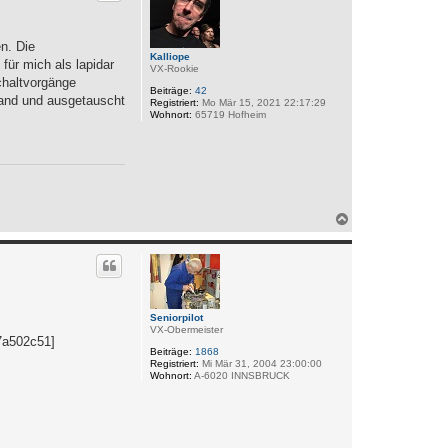
b
e
n
n. Die
Kalliope
für mich als lapidar
VX-Rookie
chaltvorgänge
Beiträge:
42
 Hand und ausgetauscht
Registriert:
Mo Mär 15, 2021 22:17:29
Wohnort:
65719 Hofheim
N
a
c
h
o
b
e
n
Seniorpilot
VX-Obermeister
37a502c51]
Beiträge:
1868
Registriert:
Mi Mär 31, 2004 23:00:00
Wohnort:
A-6020 INNSBRUCK