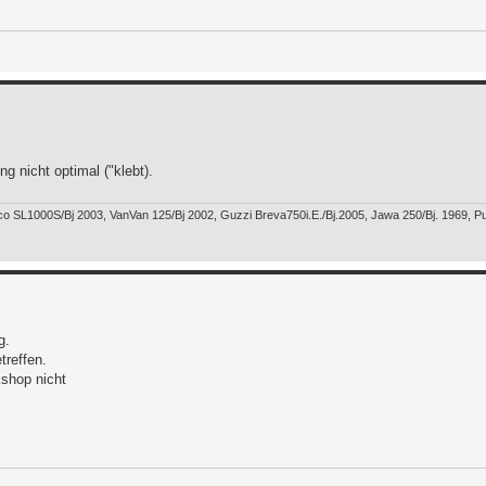
 nicht optimal ("klebt).
o SL1000S/Bj 2003, VanVan 125/Bj 2002, Guzzi Breva750i.E./Bj.2005, Jawa 250/Bj. 1969, Pu
g.
treffen.
shop nicht