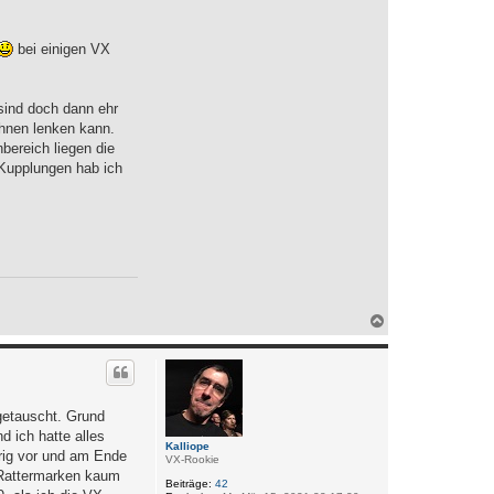
bei einigen VX
sind doch dann ehr
hnen lenken kann.
bereich liegen die
 Kupplungen hab ich
N
a
c
h
o
b
e
getauscht. Grund
n
 ich hatte alles
Kalliope
rig vor und am Ende
VX-Rookie
 Rattermarken kaum
Beiträge:
42