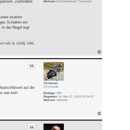
e
s passen. Zumindest
Wohnort:
Perchtoldsdorf / ?sterreich
n
sowie exakter
ges Schalten ein
 In der Regel legt
ch Lido SL 125/Bj. 1985 ,
N
a
c
h
o
b
e
n
VX-Hornet
VX-Geselle
aulschlüssel auf die
r war kein
Beiträge:
452
Registriert:
So Mai 27, 2018 20:06:37
Wohnort:
Wiednitz
N
a
c
h
o