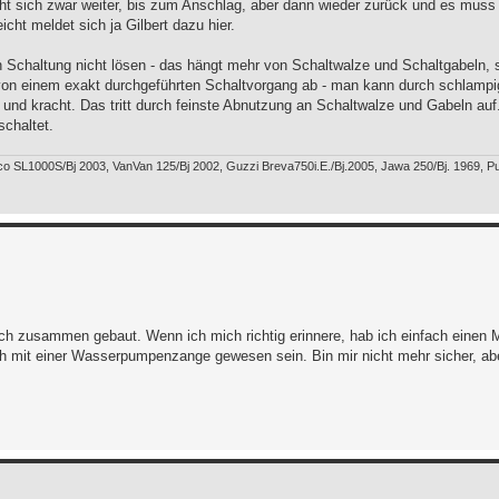
dreht sich zwar weiter, bis zum Anschlag, aber dann wieder zurück und es mus
eicht meldet sich ja Gilbert dazu hier.
n Schaltung nicht lösen - das hängt mehr von Schaltwalze und Schaltgabeln, 
von einem exakt durchgeführten Schaltvorgang ab - man kann durch schlampi
 und kracht. Das tritt durch feinste Abnutzung an Schaltwalze und Gabeln auf.
schaltet.
o SL1000S/Bj 2003, VanVan 125/Bj 2002, Guzzi Breva750i.E./Bj.2005, Jawa 250/Bj. 1969, Pu
ch zusammen gebaut. Wenn ich mich richtig erinnere, hab ich einfach einen M
h mit einer Wasserpumpenzange gewesen sein. Bin mir nicht mehr sicher, abe