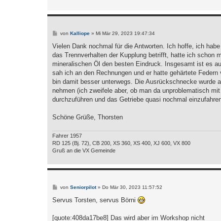
B
von
Kalliope
»
Mi Mär 29, 2023 19:47:34
e
i
Vielen Dank nochmal für die Antworten. Ich hoffe, ich hab
t
das Trennverhalten der Kupplung betrifft, hatte ich schon m
r
a
mineralischen Öl den besten Eindruck. Insgesamt ist es a
g
sah ich an den Rechnungen und er hatte gehärtete Federn 
bin damit besser unterwegs. Die Ausrückschnecke wurde a
nehmen (ich zweifele aber, ob man da unproblematisch mit 
durchzuführen und das Getriebe quasi nochmal einzufahren
Schöne Grüße, Thorsten
Fahrer 1957
RD 125 (Bj. 72), CB 200, XS 360, XS 400, XJ 600, VX 800
Gruß an die VX Gemeinde
B
von
Seniorpilot
»
Do Mär 30, 2023 11:57:52
e
i
Servus Torsten, servus Börni
t
r
a
[quote:408da17be8] Das wird aber im Workshop nicht