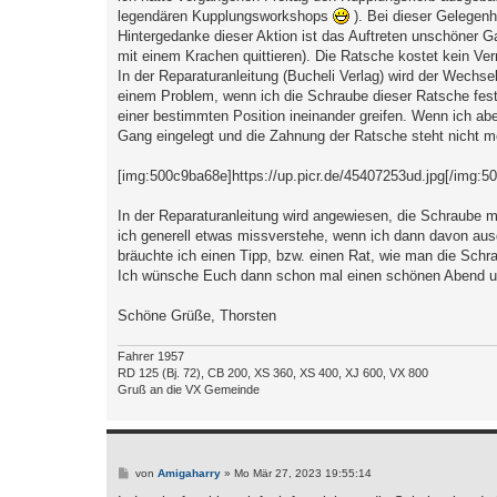
a
legendären Kupplungsworkshops
). Bei dieser Gelegenhe
g
Hintergedanke dieser Aktion ist das Auftreten unschöner G
mit einem Krachen quittieren). Die Ratsche kostet kein Ve
In der Reparaturanleitung (Bucheli Verlag) wird der Wechse
einem Problem, wenn ich die Schraube dieser Ratsche festdr
einer bestimmten Position ineinander greifen. Wenn ich abe
Gang eingelegt und die Zahnung der Ratsche steht nicht mehr
[img:500c9ba68e]https://up.picr.de/45407253ud.jpg[/img:5
In der Reparaturanleitung wird angewiesen, die Schraube mi
ich generell etwas missverstehe, wenn ich dann davon ausg
bräuchte ich einen Tipp, bzw. einen Rat, wie man die Schra
Ich wünsche Euch dann schon mal einen schönen Abend und
Schöne Grüße, Thorsten
Fahrer 1957
RD 125 (Bj. 72), CB 200, XS 360, XS 400, XJ 600, VX 800
Gruß an die VX Gemeinde
B
von
Amigaharry
»
Mo Mär 27, 2023 19:55:14
e