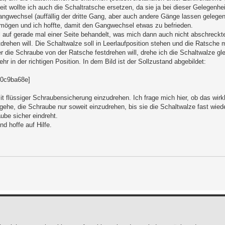
it wollte ich auch die Schaltratsche ersetzen, da sie ja bei dieser Gelegenhei
angwechsel (auffällig der dritte Gang, aber auch andere Gänge lassen gelege
rmögen und ich hoffte, damit den Gangwechsel etwas zu befrieden.
l auf gerade mal einer Seite behandelt, was mich dann auch nicht abschreckte
ehen will. Die Schaltwalze soll in Leerlaufposition stehen und die Ratsche mi
r die Schraube von der Ratsche festdrehen will, drehe ich die Schaltwalze gle
 in der richtigen Position. In dem Bild ist der Sollzustand abgebildet:
00c9ba68e]
t flüssiger Schraubensicherung einzudrehen. Ich frage mich hier, ob das wirkl
ehe, die Schraube nur soweit einzudrehen, bis sie die Schaltwalze fast wied
ube sicher eindreht.
 hoffe auf Hilfe.