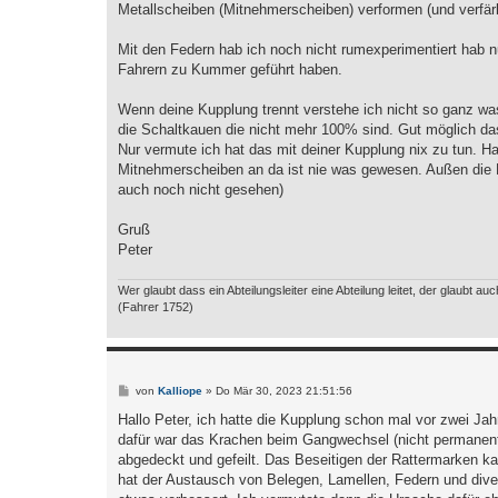
Metallscheiben (Mitnehmerscheiben) verformen (und verfär
Mit den Federn hab ich noch nicht rumexperimentiert hab nu
Fahrern zu Kummer geführt haben.
Wenn deine Kupplung trennt verstehe ich nicht so ganz wa
die Schaltkauen die nicht mehr 100% sind. Gut möglich d
Nur vermute ich hat das mit deiner Kupplung nix zu tun. Ha
Mitnehmerscheiben an da ist nie was gewesen. Außen die 
auch noch nicht gesehen)
Gruß
Peter
Wer glaubt dass ein Abteilungsleiter eine Abteilung leitet, der glaubt auc
(Fahrer 1752)
B
von
Kalliope
»
Do Mär 30, 2023 21:51:56
e
i
Hallo Peter, ich hatte die Kupplung schon mal vor zwei J
t
dafür war das Krachen beim Gangwechsel (nicht permanent, 
r
a
abgedeckt und gefeilt. Das Beseitigen der Rattermarken 
g
hat der Austausch von Belegen, Lamellen, Federn und div