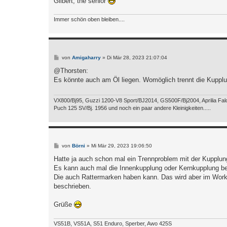
Gilbert, the senior
Immer schön oben bleiben....
B
von
Amigaharry
»
Di Mär 28, 2023 21:07:04
e
i
@Thorsten:
t
Es könnte auch am Öl liegen. Womöglich trennt die Kupplung
r
a
g
VX800/Bj95, Guzzi 1200-V8 Sport/BJ2014, GS500F/Bj2004, Aprilia Falc
Puch 125 SV/Bj. 1956 und noch ein paar andere Kleinigkeiten.....
B
von
Börni
»
Mi Mär 29, 2023 19:06:50
e
i
Hatte ja auch schon mal ein Trennproblem mit der Kupplun
t
Es kann auch mal die Innenkupplung oder Kernkupplung be
r
a
Die auch Rattermarken haben kann. Das wird aber im Work
g
beschrieben.
Grüße
VS51B, VS51A, S51 Enduro, Sperber, Awo 425S