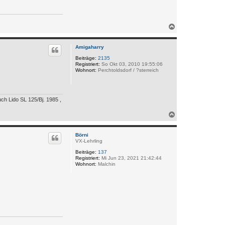
N
a
c
h
Amigaharry
o
Beiträge:
2135
b
Registriert:
So Okt 03, 2010 19:55:06
e
Wohnort:
Perchtoldsdorf / ?sterreich
n
ch Lido SL 125/Bj. 1985 ,
N
a
c
h
Börni
VX-Lehrling
o
b
Beiträge:
137
e
Registriert:
Mi Jun 23, 2021 21:42:44
n
Wohnort:
Malchin