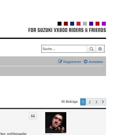
Suche
Erweiterte Suche
Registrieren
Anmelden
1
2
3
Nächste
45 Beiträge
es mittlerweile