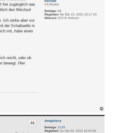
Kalliope
t frei zugänglich war.
VX-Rookie
ntlich den Wechsel
Beiträge:
42
Registriert:
Mo Mär 15, 2021 22:17:29
Wohnort:
65719 Hofheim
. Ich stehe aber vor
t der Schaltwelle in
ich mit, habe einen
ich reicht, oder ob
er bewegt. Hier
N
a
c
h
Amigaharry
o
Beiträge:
2135
b
Registriert:
So Okt 03, 2010 19:55:06