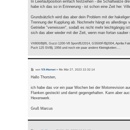
i
In Leerlaufposition einfach festziehen - die Schaltwalze 
t
habe ich das so in Erinnerung - ist schon eine Zeit her. Vill
r
a
g
Grundsätzlich wird das aber dein Problem mit der hakelige
Trennung der Kupplung ab. Nochmehr hängt es allerdings 
Getriebe "verreissen", sodaß es nicht mehr leichtgängig ist
sich das aber wieder mit der Zeit, wenn man fortan sauber 
VX800/Bj95, Guzzi 1200-V8 Sport/BJ2014, GS500F/Bj2004, Aprilia Falc
Puch 125 SV/Bj. 1956 und noch ein paar andere Kleinigkeiten.....
B
von
VX-Hornet
»
Mo Mär 27, 2023 22:32:14
e
i
Hallo Thorsten,
t
r
a
ich habe das vor ein paar Wochen bei der Motorrevision au
g
Flanken gesteckt und damit gegengehalten. Kann aber auc
Hexenwerk.
Gruß Marcus