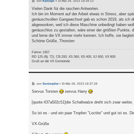
B
von
Kalliope
»
Di Mär 28, 2023 19:34:13
e
i
Vielen Dank für die raschen Antworten.
t
Ich bin im Moment auf der Arbeit etwas in Stress, aber sp
r
a
geräuschvollen Gangwechsel gab es schon 2019, als ich die
g
abgewunken, weil ich diese Maschine unbedingt haben wol
geräuschlos zu gestalten, wäre einer der größten Punkte, d
und lerne die VX immer mehr kennen. Ich hoffe, sie beglei
Schöne Grüße, Thorsten
Fahrer 1957
RD 125 (Bj. 72), CB 200, XS 360, XS 400, XJ 600, VX 800
Gruß an die VX Gemeinde
B
von
Seniorpilot
»
Di Mär 28, 2023 19:37:26
e
i
Servus Torsten
servus Harry
t
r
a
[quote:437a502c51]die Schaltwalze dreht sich zwar weiter
g
So ist es - und ein paar Tropfen "Loctite" und gut ist es. D
VX-Grüße