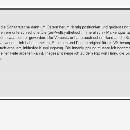
e die Schaltratsche dann um Ostern herum richtig positioniert und geklebt un
ehrere unterschiedliche Öle (teil-/vollsynthetisch, mineralisch - Markenqualit
uch etwas besser geworden. Der Vorbesitzer hatte auch schon Hand an die Ku
verwendet. Ich habe Lamellen, Scheiben und Federn original für die VX besor
uch erneuert, inklusive Kupplungszug. Die Innenkupplung müsste ich nochma
einer Feile arbeiten kann). Insgesamt neige ich zu dem Rat von Harry, die S
.