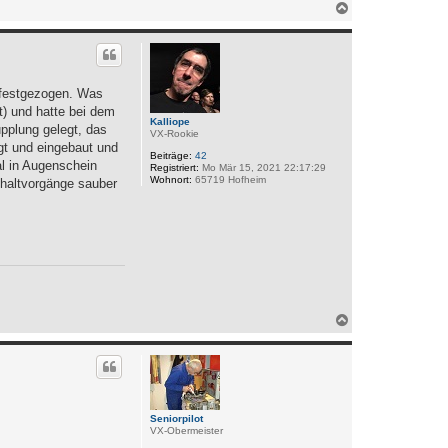
N
a
c
h
o
b
e
d festgezogen. Was
n
ät) und hatte bei dem
Kalliope
pplung gelegt, das
VX-Rookie
gt und eingebaut und
Beiträge:
42
l in Augenschein
Registriert:
Mo Mär 15, 2021 22:17:29
Wohnort:
65719 Hofheim
chaltvorgänge sauber
N
a
c
h
o
b
e
n
Seniorpilot
VX-Obermeister