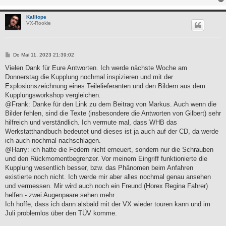
Kalliope
VX-Rookie
B
Do Mai 11, 2023 21:39:02
e
i
Vielen Dank für Eure Antworten. Ich werde nächste Woche am
t
Donnerstag die Kupplung nochmal inspizieren und mit der
r
a
Explosionszeichnung eines Teilelieferanten und den Bildern aus dem
g
Kupplungsworkshop vergleichen.
@Frank: Danke für den Link zu dem Beitrag von Markus. Auch wenn die
Bilder fehlen, sind die Texte (insbesondere die Antworten von Gilbert) sehr
hilfreich und verständlich. Ich vermute mal, dass WHB das
Werkstatthandbuch bedeutet und dieses ist ja auch auf der CD, da werde
ich auch nochmal nachschlagen.
@Harry: ich hatte die Federn nicht erneuert, sondern nur die Schrauben
und den Rückmomentbegrenzer. Vor meinem Eingriff funktionierte die
Kupplung wesentlich besser, bzw. das Phänomen beim Anfahren
existierte noch nicht. Ich werde mir aber alles nochmal genau ansehen
und vermessen. Mir wird auch noch ein Freund (Horex Regina Fahrer)
helfen - zwei Augenpaare sehen mehr.
Ich hoffe, dass ich dann alsbald mit der VX wieder touren kann und im
Juli problemlos über den TÜV komme.