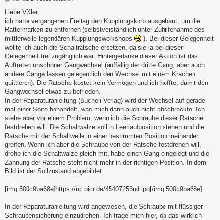
e
i
Liebe VXler,
t
ich hatte vergangenen Freitag den Kupplungskorb ausgebaut, um die
r
a
Rattermarken zu entfernen (selbstverständlich unter Zuhilfenahme des
g
mittlerweile legendären Kupplungsworkshops
). Bei dieser Gelegenheit
wollte ich auch die Schaltratsche ersetzen, da sie ja bei dieser
Gelegenheit frei zugänglich war. Hintergedanke dieser Aktion ist das
Auftreten unschöner Gangwechsel (auffällig der dritte Gang, aber auch
andere Gänge lassen gelegentlich den Wechsel mit einem Krachen
quittieren). Die Ratsche kostet kein Vermögen und ich hoffte, damit den
Gangwechsel etwas zu befrieden.
In der Reparaturanleitung (Bucheli Verlag) wird der Wechsel auf gerade
mal einer Seite behandelt, was mich dann auch nicht abschreckte. Ich
stehe aber vor einem Problem, wenn ich die Schraube dieser Ratsche
festdrehen will. Die Schaltwalze soll in Leerlaufposition stehen und die
Ratsche mit der Schaltwelle in einer bestimmten Position ineinander
greifen. Wenn ich aber die Schraube von der Ratsche festdrehen will,
drehe ich die Schaltwalze gleich mit, habe einen Gang eingelegt und die
Zahnung der Ratsche steht nicht mehr in der richtigen Position. In dem
Bild ist der Sollzustand abgebildet:
[img:500c9ba68e]https://up.picr.de/45407253ud.jpg[/img:500c9ba68e]
In der Reparaturanleitung wird angewiesen, die Schraube mit flüssiger
Schraubensicherung einzudrehen. Ich frage mich hier, ob das wirklich