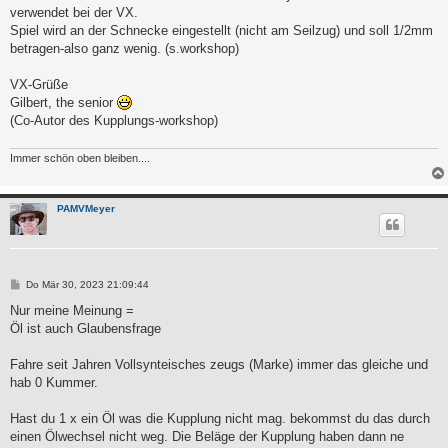
verwendet bei der VX.
Spiel wird an der Schnecke eingestellt (nicht am Seilzug) und soll 1/2mm
betragen-also ganz wenig. (s.workshop)
VX-Grüße
Gilbert, the senior
(Co-Autor des Kupplungs-workshop)
Immer schön oben bleiben....
PAMVMeyer
B
Do Mär 30, 2023 21:09:44
e
i
Nur meine Meinung =
t
Öl ist auch Glaubensfrage
r
a
g
Fahre seit Jahren Vollsynteisches zeugs (Marke) immer das gleiche und
hab 0 Kummer.
Hast du 1 x ein Öl was die Kupplung nicht mag. bekommst du das durch
einen Ölwechsel nicht weg. Die Beläge der Kupplung haben dann ne