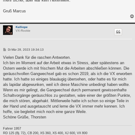
mehr sicher, aber war kein Hexenwerk.
Gruß Marcus
Kalliope
VX-Rookie
B
Di Mär 28, 2023 19:34:13
e
i
Vielen Dank für die raschen Antworten.
t
Ich bin im Moment auf der Arbeit etwas in Stress, aber spätestens an
r
a
Ostern werde ich mit frischem Mut die Arbeiten abschließen können. Die
g
geräuschvollen Gangwechsel gab es schon 2019, als ich die VX erworben
hatte. Ich hatte so einiges blauäugig übersehen, oder hatte es für mich
als lapidar abgewunken, weil ich diese Maschine unbedingt haben wollte.
Wenn es mir gelingt, die Gangwechsel durch permanent gewissenhafte
Schaltvorgänge geräuschlos zu gestalten, wäre einer der größten Punkte,
die mich stören, abgehakt. Mittlerweile hatte ich schon so einige Teile in
der Hand und ausgetauscht und lerne die VX immer mehr kennen. Ich
hoffe, sie begleitet mich noch eine ganze Weile.
Schöne Grüße, Thorsten
Fahrer 1957
RD 125 (Bj. 72), CB 200, XS 360, XS 400, XJ 600, VX 800