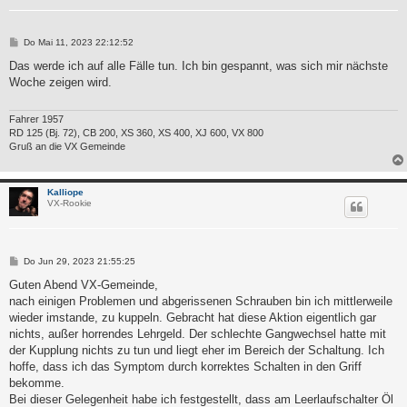
B
Do Mai 11, 2023 22:12:52
e
i
Das werde ich auf alle Fälle tun. Ich bin gespannt, was sich mir nächste
t
Woche zeigen wird.
r
a
g
Fahrer 1957
RD 125 (Bj. 72), CB 200, XS 360, XS 400, XJ 600, VX 800
Gruß an die VX Gemeinde
Kalliope
VX-Rookie
B
Do Jun 29, 2023 21:55:25
e
i
Guten Abend VX-Gemeinde,
t
nach einigen Problemen und abgerissenen Schrauben bin ich mittlerweile
r
a
wieder imstande, zu kuppeln. Gebracht hat diese Aktion eigentlich gar
g
nichts, außer horrendes Lehrgeld. Der schlechte Gangwechsel hatte mit
der Kupplung nichts zu tun und liegt eher im Bereich der Schaltung. Ich
hoffe, dass ich das Symptom durch korrektes Schalten in den Griff
bekomme.
Bei dieser Gelegenheit habe ich festgestellt, dass am Leerlaufschalter Öl