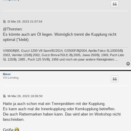
B
Di Mär 28, 2023 21:07:04
e
i
@Thorsten:
t
Es könnte auch am Öl liegen. Womöglich trennt die Kupplung nicht
r
a
optimal ("klebt).
g
VX800/Bj95, Guzzi 1200-V8 Sport/BJ2014, GS500F/Bj2004, Aprilia Falco SL1000S/Bj
2003, VanVan 125/Bj 2002, Guzzi Breva750i.E./Bj.2005, Jawa 250/Bj. 1969, Puch Lido
SL 125/Bj. 1985 , Puch 125 SV/Bj. 1956 und noch ein paar andere Kleinigkeiten.....
Börni
VX-Lehrling
B
Mi Mär 29, 2023 19:06:50
e
i
Hatte ja auch schon mal ein Trennproblem mit der Kupplung.
t
Es kann auch mal die Innenkupplung oder Kernkupplung betreffen.
r
a
Die auch Rattermarken haben kann. Das wird aber im Workshop nicht
g
beschrieben.
Grüße