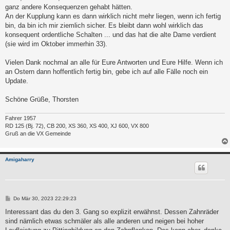
ganz andere Konsequenzen gehabt hätten.
An der Kupplung kann es dann wirklich nicht mehr liegen, wenn ich fertig
bin, da bin ich mir ziemlich sicher. Es bleibt dann wohl wirklich das
konsequent ordentliche Schalten ... und das hat die alte Dame verdient
(sie wird im Oktober immerhin 33).
Vielen Dank nochmal an alle für Eure Antworten und Eure Hilfe. Wenn ich
an Ostern dann hoffentlich fertig bin, gebe ich auf alle Fälle noch ein
Update.
Schöne Grüße, Thorsten
Fahrer 1957
RD 125 (Bj. 72), CB 200, XS 360, XS 400, XJ 600, VX 800
Gruß an die VX Gemeinde
Amigaharry
B
Do Mär 30, 2023 22:29:23
e
i
Interessant das du den 3. Gang so explizit erwähnst. Dessen Zahnräder
t
sind nämlich etwas schmäler als alle anderen und neigen bei hoher
r
a