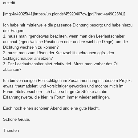
austritt:
[img:4a49025f41]https://up.picr.de/45920407cw.jpg[/img:4a49025f41]
Ich habe mir mittlerweile die passende Dichtung besorgt und habe hierzu
drei Fragen:
1. muss man irgendetwas beachten, wenn man den Leerlaufschalter
ausbaut (irgendwelche Positionen oder andere wichtige Dinge), um die
Dichtung wechseln zu können?
2. muss man zum Lösen der Kreuzschlitzschrauben ggfs. den
Schlagschrauber ansetzen?
3. Der Leerlaufschalter sitzt relativ tief. Muss man vorher das Öl
ablassen?
Ich bin von einigen Fehlschlägen im Zusammenhang mit diesem Projekt
etwas 'traumatisiert' und vorsichtiger geworden und möchte mich im
Forum rückversichern. Ich halte sehr große Stücke auf die
Erfahrungswerte, die hier im Forum immer wieder anklingen.
Euch noch einen schönen Abend und eine gute Nacht.
Schöne Grüße,
Thorsten