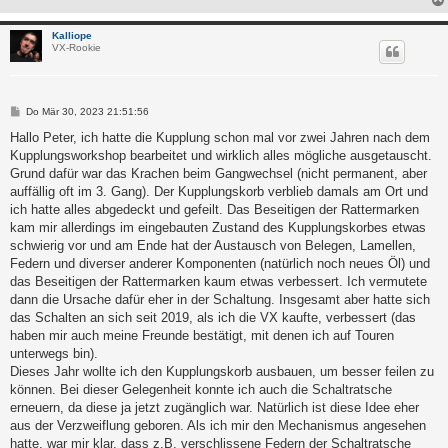
Kalliope
VX-Rookie
B
Do Mär 30, 2023 21:51:56
e
i
Hallo Peter, ich hatte die Kupplung schon mal vor zwei Jahren nach dem
t
Kupplungsworkshop bearbeitet und wirklich alles mögliche ausgetauscht.
r
a
Grund dafür war das Krachen beim Gangwechsel (nicht permanent, aber
g
auffällig oft im 3. Gang). Der Kupplungskorb verblieb damals am Ort und
ich hatte alles abgedeckt und gefeilt. Das Beseitigen der Rattermarken
kam mir allerdings im eingebauten Zustand des Kupplungskorbes etwas
schwierig vor und am Ende hat der Austausch von Belegen, Lamellen,
Federn und diverser anderer Komponenten (natürlich noch neues Öl) und
das Beseitigen der Rattermarken kaum etwas verbessert. Ich vermutete
dann die Ursache dafür eher in der Schaltung. Insgesamt aber hatte sich
das Schalten an sich seit 2019, als ich die VX kaufte, verbessert (das
haben mir auch meine Freunde bestätigt, mit denen ich auf Touren
unterwegs bin).
Dieses Jahr wollte ich den Kupplungskorb ausbauen, um besser feilen zu
können. Bei dieser Gelegenheit konnte ich auch die Schaltratsche
erneuern, da diese ja jetzt zugänglich war. Natürlich ist diese Idee eher
aus der Verzweiflung geboren. Als ich mir den Mechanismus angesehen
hatte, war mir klar, dass z.B. verschlissene Federn der Schaltratsche