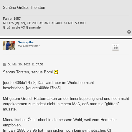
Schöne Grüße, Thorsten
Fahrer 1957
RD 125 (Bj. 72), CB 200, XS 360, XS 400, XJ 600, VX 800
Gruß an die VX Gemeinde
Seniorpilot
VX-Obermeister
B
Do Mär 30, 2023 11:57:52
e
i
Servus Torsten, servus Börni
t
r
a
[quote:408da17be8] Das wird aber im Workshop nicht
g
beschrieben. [/quote:408da17be8]
Mit gutem Grund: Rattermarken an der Innenkupplung sind uns noch nicht
vorgekommen-zumindest nicht in einem Maß, daß man sie "glätten"
müsste.
Mineralisches Öl ist ohnehin die bessere Wahl, weil vom Hersteller
empfohlen.
Im Jahr 1990 bis 96 hat man sicher noch kein synthetisches Öl