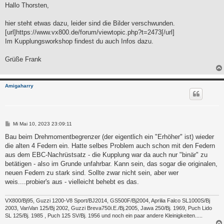
i
Hallo Thorsten,
t
r
a
hier steht etwas dazu, leider sind die Bilder verschwunden.
g
[url]https://www.vx800.de/forum/viewtopic.php?t=2473[/url]
Im Kupplungsworkshop findest du auch Infos dazu.
Grüße Frank
Amigaharry
B
Mi Mai 10, 2023 23:09:11
e
i
Bau beim Drehmomentbegrenzer (der eigentlich ein "Erhöher" ist) wieder
t
die alten 4 Federn ein. Hatte selbes Problem auch schon mit den Federn
r
a
aus dem EBC-Nachrüstsatz - die Kupplung war da auch nur "binär" zu
g
betätigen - also im Grunde unfahrbar. Kann sein, das sogar die originalen,
neuen Federn zu stark sind. Sollte zwar nicht sein, aber wer
weis....probier's aus - vielleicht behebt es das.
VX800/Bj95, Guzzi 1200-V8 Sport/BJ2014, GS500F/Bj2004, Aprilia Falco SL1000S/Bj
2003, VanVan 125/Bj 2002, Guzzi Breva750i.E./Bj.2005, Jawa 250/Bj. 1969, Puch Lido
SL 125/Bj. 1985 , Puch 125 SV/Bj. 1956 und noch ein paar andere Kleinigkeiten.....