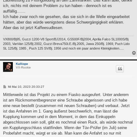
Laufleistung zu Pittingbildung an den Zahnflanken. Das kann aber, denke
g
ich, nichts mit deinem Problem zu tun haben - dennoch ist es
auffällig.......
Ich habe zwar noch nie gesehen, das sie sich in die Welle eingearbeitet
hätten, aber das würde wenigstens diese Schwergängigkeit erklären.
Aber das ist jetzt Kaffeesudlesen.
VX800/Bj95, Guzzi 1200-V8 Sport/BJ2014, GS500F/Bj2004, Aprilia Falco SL1000S/Bj
2003, VanVan 125/Bj 2002, Guzzi Breva750i.E./Bj.2005, Jawa 250/Bj. 1969, Puch Lido
SL 125/Bj. 1985 , Puch 125 SV/Bj. 1956 und noch ein paar andere Kleinigkeiten.....
Kalliope
VX-Rookie
B
Mi Mai 10, 2023 20:33:27
e
i
Mittlerweile ist das Projekt zu einem Fiasko ausgeufert. Unter anderem
t
ist am Rückmomentbegrenzer eine Schraube abgerissen und ich habe
r
a
eine neue bestellt (zusammen mit neuen Schrauben) und verbaut. Jetzt
g
ist das Anfahren im 1. Gang äußerst beschwerlich, man lässt die
Kupplung kommen und in dem Moment, in dem das Einkuppeln
abgeschlossen sein soll, gibt es nochmal einen Ruck, als würde nochmal
ein Kupplungsschluss stattfinden. Wenn der Tüv-Prüfer (im Juli) seine
Probefahrt macht, würgt er sie ab. Man kann die Anfahrt so nur mit