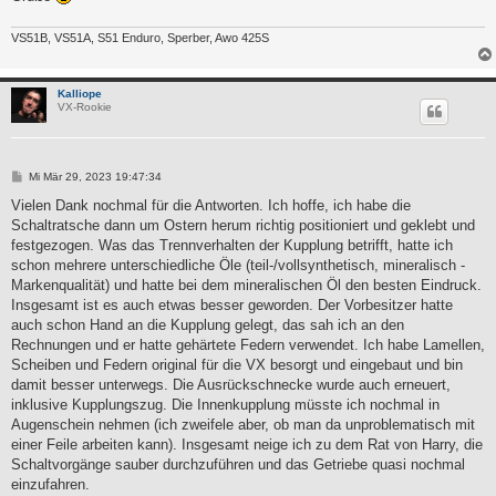
VS51B, VS51A, S51 Enduro, Sperber, Awo 425S
Kalliope
VX-Rookie
B
Mi Mär 29, 2023 19:47:34
e
i
Vielen Dank nochmal für die Antworten. Ich hoffe, ich habe die
t
Schaltratsche dann um Ostern herum richtig positioniert und geklebt und
r
a
festgezogen. Was das Trennverhalten der Kupplung betrifft, hatte ich
g
schon mehrere unterschiedliche Öle (teil-/vollsynthetisch, mineralisch -
Markenqualität) und hatte bei dem mineralischen Öl den besten Eindruck.
Insgesamt ist es auch etwas besser geworden. Der Vorbesitzer hatte
auch schon Hand an die Kupplung gelegt, das sah ich an den
Rechnungen und er hatte gehärtete Federn verwendet. Ich habe Lamellen,
Scheiben und Federn original für die VX besorgt und eingebaut und bin
damit besser unterwegs. Die Ausrückschnecke wurde auch erneuert,
inklusive Kupplungszug. Die Innenkupplung müsste ich nochmal in
Augenschein nehmen (ich zweifele aber, ob man da unproblematisch mit
einer Feile arbeiten kann). Insgesamt neige ich zu dem Rat von Harry, die
Schaltvorgänge sauber durchzuführen und das Getriebe quasi nochmal
einzufahren.