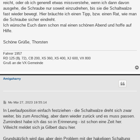
reicht, oder ob ich generell etwas missverstehe, wenn ich dann davon
ausgehe, die Schraube nur soweit einzudrehen, bis sie die Schaltwalze
fast wieder bewegt. Hier bräuchte ich einen Tipp, bzw. einen Rat, wie man
die Schraube sicher eindreht.
Ich wünsche Euch dann schon mal einen schönen Abend und hoffe auf
Hilfe.
Schöne Grüße, Thorsten
Fahrer 1957
RD 125 (Bj. 72), CB 200, XS 360, XS 400, XJ 600, VX 800
Gruß an die VX Gemeinde
Amigaharry
B
Mo Mär 27, 2023 19:55:14
e
i
In Leerlaufposition einfach festziehen - die Schaltwalze dreht sich zwar
t
weiter, bis zum Anschlag, aber dann wieder zurück und es muss passen.
r
a
Zumindest habe ich das so in Erinnerung - ist schon eine Zeit her.
g
Villeicht meldet sich ja Gilbert dazu hier.
Grundsätzlich wird das aber dein Problem mit der hakeligen Schaltung