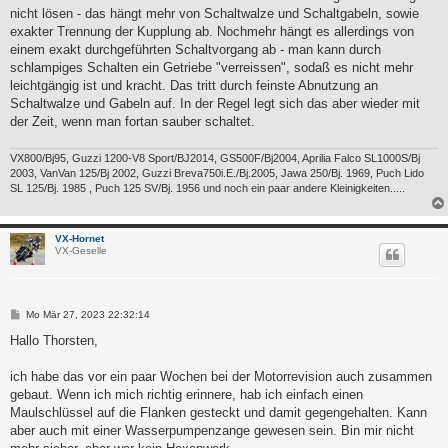
nicht lösen - das hängt mehr von Schaltwalze und Schaltgabeln, sowie
exakter Trennung der Kupplung ab. Nochmehr hängt es allerdings von
einem exakt durchgeführten Schaltvorgang ab - man kann durch
schlampiges Schalten ein Getriebe "verreissen", sodaß es nicht mehr
leichtgängig ist und kracht. Das tritt durch feinste Abnutzung an
Schaltwalze und Gabeln auf. In der Regel legt sich das aber wieder mit
der Zeit, wenn man fortan sauber schaltet.
VX800/Bj95, Guzzi 1200-V8 Sport/BJ2014, GS500F/Bj2004, Aprilia Falco SL1000S/Bj
2003, VanVan 125/Bj 2002, Guzzi Breva750i.E./Bj.2005, Jawa 250/Bj. 1969, Puch Lido
SL 125/Bj. 1985 , Puch 125 SV/Bj. 1956 und noch ein paar andere Kleinigkeiten.....
VX-Hornet
VX-Geselle
B
Mo Mär 27, 2023 22:32:14
e
i
Hallo Thorsten,
t
r
a
ich habe das vor ein paar Wochen bei der Motorrevision auch zusammen
g
gebaut. Wenn ich mich richtig erinnere, hab ich einfach einen
Maulschlüssel auf die Flanken gesteckt und damit gegengehalten. Kann
aber auch mit einer Wasserpumpenzange gewesen sein. Bin mir nicht