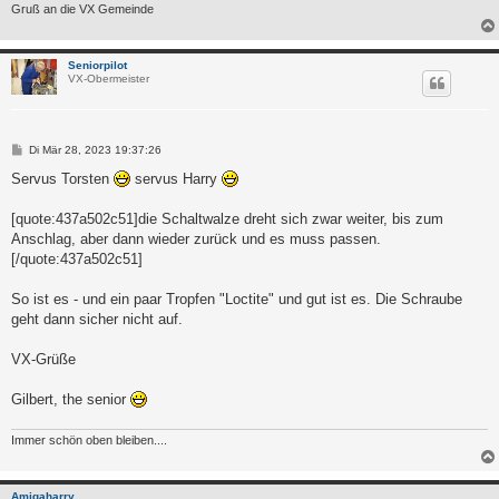
Gruß an die VX Gemeinde
Seniorpilot
VX-Obermeister
B
Di Mär 28, 2023 19:37:26
e
i
Servus Torsten
servus Harry
t
r
a
[quote:437a502c51]die Schaltwalze dreht sich zwar weiter, bis zum
g
Anschlag, aber dann wieder zurück und es muss passen.
[/quote:437a502c51]
So ist es - und ein paar Tropfen "Loctite" und gut ist es. Die Schraube
geht dann sicher nicht auf.
VX-Grüße
Gilbert, the senior
Immer schön oben bleiben....
Amigaharry