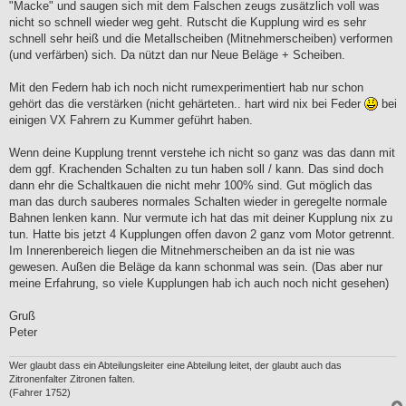
"Macke" und saugen sich mit dem Falschen zeugs zusätzlich voll was
nicht so schnell wieder weg geht. Rutscht die Kupplung wird es sehr
schnell sehr heiß und die Metallscheiben (Mitnehmerscheiben) verformen
(und verfärben) sich. Da nützt dan nur Neue Beläge + Scheiben.
Mit den Federn hab ich noch nicht rumexperimentiert hab nur schon
gehört das die verstärken (nicht gehärteten.. hart wird nix bei Feder
bei
einigen VX Fahrern zu Kummer geführt haben.
Wenn deine Kupplung trennt verstehe ich nicht so ganz was das dann mit
dem ggf. Krachenden Schalten zu tun haben soll / kann. Das sind doch
dann ehr die Schaltkauen die nicht mehr 100% sind. Gut möglich das
man das durch sauberes normales Schalten wieder in geregelte normale
Bahnen lenken kann. Nur vermute ich hat das mit deiner Kupplung nix zu
tun. Hatte bis jetzt 4 Kupplungen offen davon 2 ganz vom Motor getrennt.
Im Innerenbereich liegen die Mitnehmerscheiben an da ist nie was
gewesen. Außen die Beläge da kann schonmal was sein. (Das aber nur
meine Erfahrung, so viele Kupplungen hab ich auch noch nicht gesehen)
Gruß
Peter
Wer glaubt dass ein Abteilungsleiter eine Abteilung leitet, der glaubt auch das
Zitronenfalter Zitronen falten.
(Fahrer 1752)