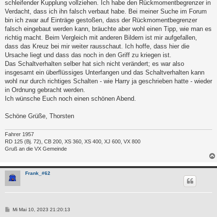
schleifender Kupplung vollziehen. Ich habe den Rückmomentbegrenzer in
Verdacht, dass ich ihn falsch verbaut habe. Bei meiner Suche im Forum
bin ich zwar auf Einträge gestoßen, dass der Rückmomentbegrenzer
falsch eingebaut werden kann, bräuchte aber wohl einen Tipp, wie man es
richtig macht. Beim Vergleich mit anderen Bildern ist mir aufgefallen,
dass das Kreuz bei mir weiter rausschaut. Ich hoffe, dass hier die
Ursache liegt und dass das noch in den Griff zu kriegen ist.
Das Schaltverhalten selber hat sich nicht verändert; es war also
insgesamt ein überflüssiges Unterfangen und das Schaltverhalten kann
wohl nur durch richtiges Schalten - wie Harry ja geschrieben hatte - wieder
in Ordnung gebracht werden.
Ich wünsche Euch noch einen schönen Abend.
Schöne Grüße, Thorsten
Fahrer 1957
RD 125 (Bj. 72), CB 200, XS 360, XS 400, XJ 600, VX 800
Gruß an die VX Gemeinde
Frank_#62
B
Mi Mai 10, 2023 21:20:13
e