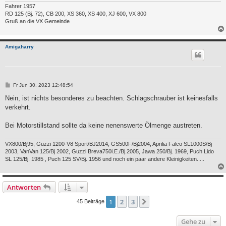
Fahrer 1957
RD 125 (Bj. 72), CB 200, XS 360, XS 400, XJ 600, VX 800
Gruß an die VX Gemeinde
Amigaharry
B
Fr Jun 30, 2023 12:48:54
e
i
Nein, ist nichts besonderes zu beachten. Schlagschrauber ist keinesfalls
t
verkehrt.
r
a
g
Bei Motorstillstand sollte da keine nenenswerte Ölmenge austreten.
VX800/Bj95, Guzzi 1200-V8 Sport/BJ2014, GS500F/Bj2004, Aprilia Falco SL1000S/Bj
2003, VanVan 125/Bj 2002, Guzzi Breva750i.E./Bj.2005, Jawa 250/Bj. 1969, Puch Lido
SL 125/Bj. 1985 , Puch 125 SV/Bj. 1956 und noch ein paar andere Kleinigkeiten.....
Antworten
1
2
3
Nächste
45 Beiträge
Gehe zu