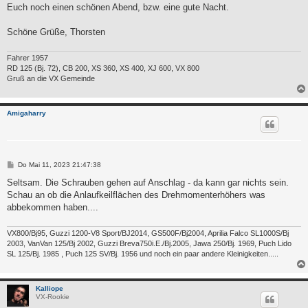
Euch noch einen schönen Abend, bzw. eine gute Nacht.
Schöne Grüße, Thorsten
Fahrer 1957
RD 125 (Bj. 72), CB 200, XS 360, XS 400, XJ 600, VX 800
Gruß an die VX Gemeinde
Amigaharry
B
Do Mai 11, 2023 21:47:38
e
i
Seltsam. Die Schrauben gehen auf Anschlag - da kann gar nichts sein.
t
Schau an ob die Anlaufkeilflächen des Drehmomenterhöhers was
r
a
abbekommen haben....
g
VX800/Bj95, Guzzi 1200-V8 Sport/BJ2014, GS500F/Bj2004, Aprilia Falco SL1000S/Bj
2003, VanVan 125/Bj 2002, Guzzi Breva750i.E./Bj.2005, Jawa 250/Bj. 1969, Puch Lido
SL 125/Bj. 1985 , Puch 125 SV/Bj. 1956 und noch ein paar andere Kleinigkeiten.....
Kalliope
VX-Rookie