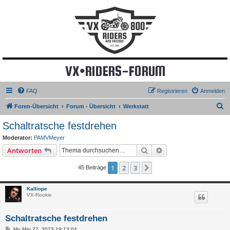
VX•RIDERS-FORUM
FAQ
Registrieren
Anmelden
S
Foren-Übersicht
Forum - Übersicht
Werkstatt
u
Schaltratsche festdrehen
c
Moderator:
PAMVMeyer
h
Suche
Erweiterte Suche
Antworten
e
1
2
3
Nächste
45 Beiträge
Kalliope
VX-Rookie
Schaltratsche festdrehen
B
Mo Mär 27, 2023 19:13:04