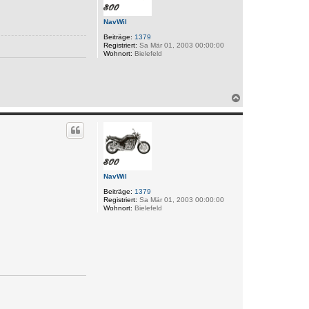
e
n
NavWil
Beiträge:
1379
Registriert:
Sa Mär 01, 2003 00:00:00
Wohnort:
Bielefeld
N
a
c
h
o
b
e
n
NavWil
Beiträge:
1379
Registriert:
Sa Mär 01, 2003 00:00:00
Wohnort:
Bielefeld