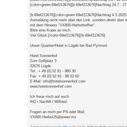
[color=green:69ef213676][b:69ef213676]Nachtrag 24.7.: 27
[b:69ef213676][color=green:69ef213676]Nachtrag 4.3.2025
Anmeldung nicht mehr über den Link, sondern direkt über d
mit dem Hinweis "VX800-Herbsttreffen".
Bitte eine Kopie an mich.
Viel Glück.[/color:69ef213676][/b:69ef213676]
Unser Quartier/Hotel in Lügde bei Bad Pyrmont
Hotel Sonnenhof
Zum Golfplatz 3
32676 Lügde
Tel.: + 49 (0) 52 81 - 980 30
Fax: + 49 (0) 52 81 - 98 03 60
E-Mail: info@hotelsonnenhof.com
www.hotelsonnenhof.com
Ich freue mich auf euch.
#42 / NavWil / Wilfried
Fragen an mich per PN oder Mail.
VX800.Herbst25@power.ms
Zuletzt geändert von
NavWil
am Do Jul 24, 2025 21:46:39, insgesamt 9-m