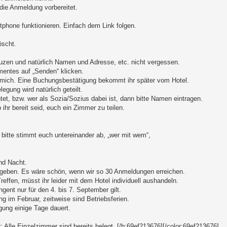
 die Anmeldung vorbereitet.
phone funktionieren. Einfach dem Link folgen.
öscht.
zen und natürlich Namen und Adresse, etc. nicht vergessen.
mentes auf „Senden“ klicken.
n mich. Eine Buchungsbestätigung bekommt ihr später vom Hotel.
gung wird natürlich geteilt.
et, bzw. wer als Sozia/Sozius dabei ist, dann bitte Namen eintragen.
hr bereit seid, euch ein Zimmer zu teilen.
 bitte stimmt euch untereinander ab, „wer mit wem“,
nd Nacht.
egeben. Es wäre schön, wenn wir so 30 Anmeldungen erreichen.
effen, müsst ihr leider mit dem Hotel individuell aushandeln.
ent nur für den 4. bis 7. September gilt.
g im Februar, zeitweise sind Betriebsferien.
gung einige Tage dauert.
 Alle Einzelzimmer sind bereits belegt. [/b:69ef213676][/color:69ef213676]