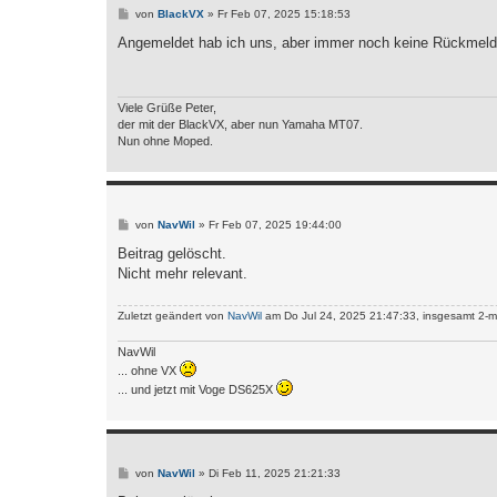
B
von
BlackVX
»
Fr Feb 07, 2025 15:18:53
e
i
Angemeldet hab ich uns, aber immer noch keine Rückmeld
t
r
a
g
Viele Grüße Peter,
der mit der BlackVX, aber nun Yamaha MT07.
Nun ohne Moped.
B
von
NavWil
»
Fr Feb 07, 2025 19:44:00
e
i
Beitrag gelöscht.
t
Nicht mehr relevant.
r
a
g
Zuletzt geändert von
NavWil
am Do Jul 24, 2025 21:47:33, insgesamt 2-m
NavWil
... ohne VX
... und jetzt mit Voge DS625X
B
von
NavWil
»
Di Feb 11, 2025 21:21:33
e