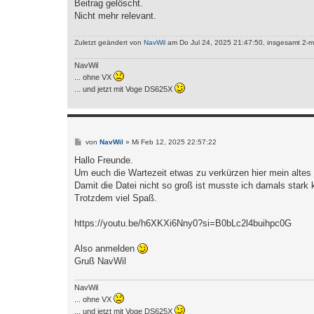
i
Beitrag gelöscht.
t
Nicht mehr relevant.
r
a
g
Zuletzt geändert von
NavWil
am Do Jul 24, 2025 21:47:50, insgesamt 2-m
NavWil
... ohne VX
... und jetzt mit Voge DS625X
B
von
NavWil
»
Mi Feb 12, 2025 22:57:22
e
i
Hallo Freunde.
t
Um euch die Wartezeit etwas zu verkürzen hier mein alte
r
a
Damit die Datei nicht so groß ist musste ich damals stark
g
Trotzdem viel Spaß.
https://youtu.be/h6XKXi6Nny0?si=B0bLc2l4buihpc0G
Also anmelden
Gruß NavWil
NavWil
... ohne VX
... und jetzt mit Voge DS625X