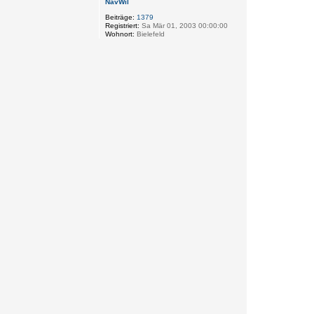
NavWil
Beiträge:
1379
Registriert:
Sa Mär 01, 2003 00:00:00
Wohnort:
Bielefeld