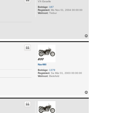
VX-Geselle
o
b
Beiträge:
167
e
Registriert:
Mo Nov 01, 2004 00:00:00
n
Wohnort:
Trebur
N
a
c
h
o
b
e
n
NavWil
Beiträge:
1379
Registriert:
Sa Mär 01, 2003 00:00:00
Wohnort:
Bielefeld
N
a
c
h
o
b