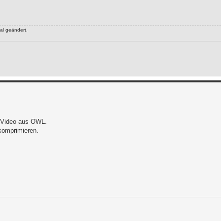
al geändert.
s Video aus OWL.
 komprimieren.