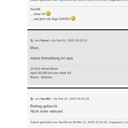
NavWil
... ohne VX
... und jetzt mit Voge DS625X
B
von
Ronni
»
Sa Feb 01, 2025 00:23:31
e
i
Moin,
t
r
a
meine Anmeldung ist raus
g
10 inch wheel driver
nach 50.000 km nun ohne VX
Ronni - Bremen
B
von
NavWil
»
Sa Feb 01, 2025 00:24:26
e
i
Beitrag gelöscht.
t
Nicht mehr relevant.
r
a
g
Zuletzt geändert von
NavWil
am Mi Mär 12, 2025 10:24:32, insgesamt 1-m