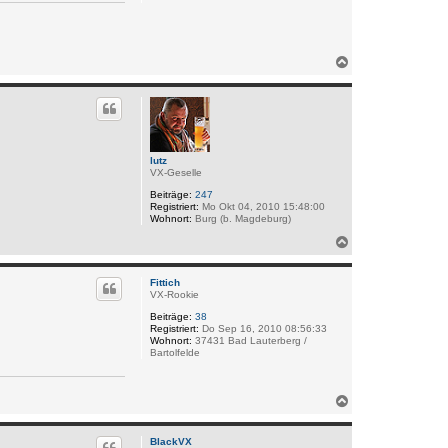
N
a
c
h
o
b
e
n
lutz
VX-Geselle
Beiträge:
247
Registriert:
Mo Okt 04, 2010 15:48:00
Wohnort:
Burg (b. Magdeburg)
N
a
c
h
Fittich
VX-Rookie
o
b
Beiträge:
38
e
Registriert:
Do Sep 16, 2010 08:56:33
n
Wohnort:
37431 Bad Lauterberg /
Bartolfelde
N
a
c
h
BlackVX