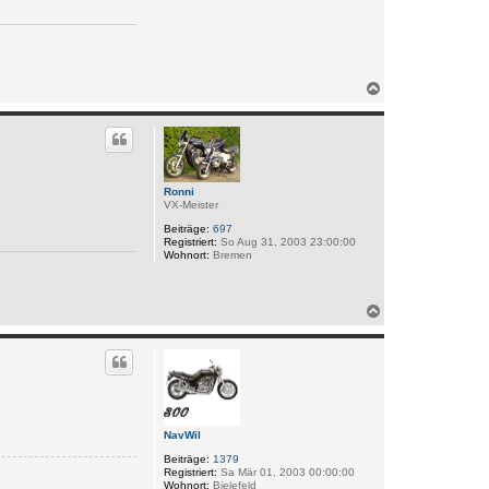
N
a
c
h
o
b
e
Ronni
n
VX-Meister
Beiträge:
697
Registriert:
So Aug 31, 2003 23:00:00
Wohnort:
Bremen
N
a
c
h
o
b
e
n
NavWil
Beiträge:
1379
Registriert:
Sa Mär 01, 2003 00:00:00
Wohnort:
Bielefeld