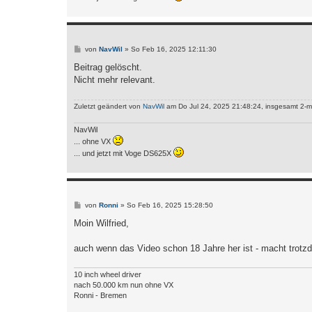
B
von
NavWil
»
So Feb 16, 2025 12:11:30
e
i
Beitrag gelöscht.
t
Nicht mehr relevant.
r
a
g
Zuletzt geändert von
NavWil
am Do Jul 24, 2025 21:48:24, insgesamt 2-m
NavWil
... ohne VX
... und jetzt mit Voge DS625X
B
von
Ronni
»
So Feb 16, 2025 15:28:50
e
i
Moin Wilfried,
t
r
a
auch wenn das Video schon 18 Jahre her ist - macht tro
g
10 inch wheel driver
nach 50.000 km nun ohne VX
Ronni - Bremen