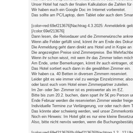
a
Unser Hotel hat nach der finalen Kalkulation die Zahlen für
g
Wir haben euch ein Google Doc im Internet vorbereitet.
Das sollte am PC/Laptop, dem Tablet oder auch dem Smart
[color=red:69ef213676]Nachtrag 4.3.2025: Anmeldelink gel
[/color:69ef213676]
Dann lesen, die Reisedauer und die Zimmerwünsche ankreu
Wenn alle Felder gefüllt sind, könnt ihr am Ende des Doku
Die Anmeldung geht dann direkt ans Hotel und in Kopie a
Die angezeigten Preise sind Zimmerpreise. Bei Mehrfachbele
Wenn ihr schon wisst, mit wem ihr das Zimmer teilen möcht
Am Ende, unter Bemerkungen, könnt ihr auch eintragen, ob i
Das Hotel sortiert euch dann in die gewählten Zimmer ein.
Wir haben ca. 40 Betten in diversen Zimmern reserviert.
Leider gibt es wie immer viel zu wenige Einzelzimmer, also
oder lasst euch vom Hotel einen Zimmerpartner zuteilen.
Im 2er- oder 3er- Zimmer ist es preiswerter als im EZ.
Bitte bis zum 20.2. buchen, dann spart ihr 5€ pro Person u
Ende Februar werden die reservierten Zimmer wieder freig
Individuelle Termine zur Verlängerung, vor oder nach dem Tr
Das könnte aber schwierig werden, weil unser Zimmerkonting
Noch ein Hinweis: Im Hotel gibt es nur eine kleine Besetzun
Also, bitte nicht nervös werden, wenn die Buchungsbestäti
[color=red:69ef213676][b:69ef213676]Nachtrag 1.2., 12 Uhr: