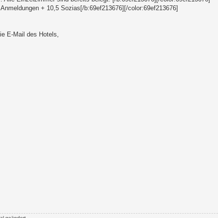
 Anmeldungen + 10,5 Sozias[/b:69ef213676][/color:69ef213676]
:
ie E-Mail des Hotels,
al geändert.