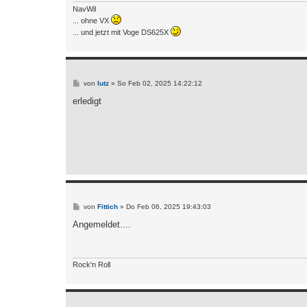
NavWil
... ohne VX
... und jetzt mit Voge DS625X
B
von
lutz
»
So Feb 02, 2025 14:22:12
e
i
erledigt
t
r
a
g
B
von
Fittich
»
Do Feb 06, 2025 19:43:03
e
i
Angemeldet....
t
r
a
g
Rock'n Roll