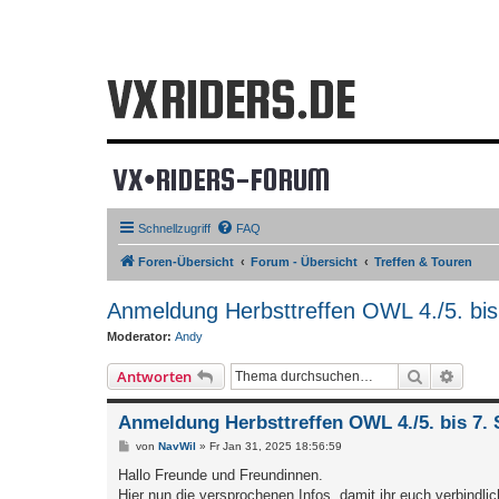
VX•RIDERS-FORUM
Schnellzugriff
FAQ
Foren-Übersicht
Forum - Übersicht
Treffen & Touren
Anmeldung Herbsttreffen OWL 4./5. bis
Moderator:
Andy
Suche
Erweit
Antworten
Anmeldung Herbsttreffen OWL 4./5. bis 7. 
B
von
NavWil
»
Fr Jan 31, 2025 18:56:59
e
i
Hallo Freunde und Freundinnen.
t
Hier nun die versprochenen Infos, damit ihr euch verbindli
r