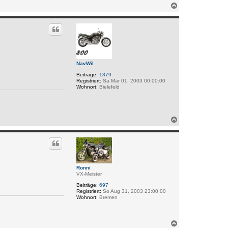
N
a
c
h
o
b
e
n
NavWil
Beiträge:
1379
Registriert:
Sa Mär 01, 2003 00:00:00
Wohnort:
Bielefeld
N
a
c
h
o
b
e
Ronni
n
VX-Meister
Beiträge:
697
Registriert:
So Aug 31, 2003 23:00:00
Wohnort:
Bremen
N