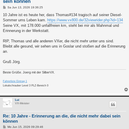
sein können
B
Sa Jun 13, 2026 19:36:25
e
i
10 Jahre ist es heute her, dass Thomas#134 tragisch auf seiner Diesel-
t
Sommer ums Leben kam.
https://www.vx800.de/32viewrider.php?id=134
r
a
Seine VX, mit 178.000 unfallfreien km, steht bei mir als Mahnmal und
g
Erinnerung in der Werkstatt.
RIP, Thomas und alle anderen VXer, die nicht mehr unter uns sind.
Bleibt alle gesund, wir sehen uns in Goslar und stoßen auf die Erinnerung
an.
Gruß Jörg.
Beste Grüße. Joerg mit der SilberVX.
Fahrerliste Eintrag 1
Lokalschrauber Level 3 PLZ-Bereich 0
Lui
VX-Meister
Re: 10 Jahre - Erinnerung an die, die nicht mehr dabei sein
können
B
Mo Jun 15, 2026 09:29:46