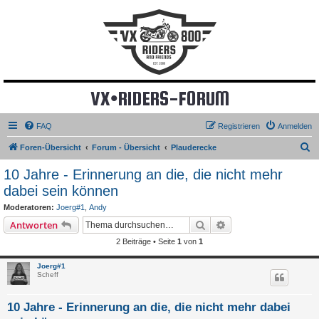
VX•RIDERS-FORUM
FAQ
Registrieren
Anmelden
S
Foren-Übersicht
Forum - Übersicht
Plauderecke
u
10 Jahre - Erinnerung an die, die nicht mehr
c
dabei sein können
h
Moderatoren:
Joerg#1
,
Andy
e
Suche
Erweiterte Suche
Antworten
2 Beiträge • Seite
1
von
1
Joerg#1
Scheff
10 Jahre - Erinnerung an die, die nicht mehr dabei